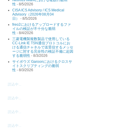
性
- 8/5/2026
CISA ICS Advisory / ICS Medical
Advisory（2026年08月04
日）
- 8/5/2026
freo2におけるアップロードするファ
イルの検証が不十分な脆弱
性
- 8/4/2026
三菱電機製複数製品で使用している
CC-Link IE TSN通信プロトコルにお
ける通信チャネルで送受信するメッセ
ージに対する完全性の検証不備に起因
する脆弱性
- 8/3/2026
サイボウズ Garoonにおけるクロスサ
イトスクリプティングの脆弱
性
- 8/3/2026
読込中...
読込中...
読込中...
読込中...