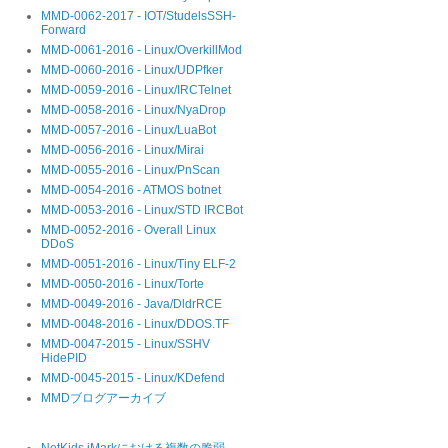
MMD-0062-2017 - IOT/StudelsSSH-
Forward
MMD-0061-2016 - Linux/OverkillMod
MMD-0060-2016 - Linux/UDPfker
MMD-0059-2016 - Linux/IRCTelnet
MMD-0058-2016 - Linux/NyaDrop
MMD-0057-2016 - Linux/LuaBot
MMD-0056-2016 - Linux/Mirai
MMD-0055-2016 - Linux/PnScan
MMD-0054-2016 - ATMOS botnet
MMD-0053-2016 - Linux/STD IRCBot
MMD-0052-2016 - Overall Linux
DDoS
MMD-0051-2016 - Linux/Tiny ELF-2
MMD-0050-2016 - Linux/Torte
MMD-0049-2016 - Java/DldrRCE
MMD-0048-2016 - Linux/DDOS.TF
MMD-0047-2015 - Linux/SSHV
HidePID
MMD-0045-2015 - Linux/KDefend
MMDブログアーカイブ
NetKids iMarkにおける複数の脆弱