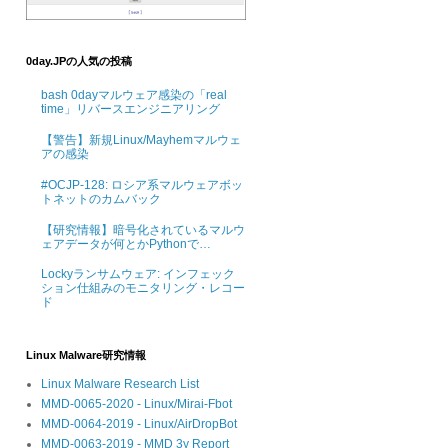
0day.JPの人気の投稿
bash 0dayマルウェア感染の「real
time」リバースエンジニアリング
【警告】新規Linux/Mayhemマルウェ
アの感染
#OCJP-128: ロシア系マルウェアボッ
トネットのカムバック
【研究情報】暗号化されているマルウ
ェアデータが何とかPythonで…
Lockyランサムウェア: インフェック
ション仕組みのモニタリング・レコー
ド
Linux Malware研究情報
Linux Malware Research List
MMD-0065-2020 - Linux/Mirai-Fbot
MMD-0064-2019 - Linux/AirDropBot
MMD-0063-2019 - MMD 3y Report