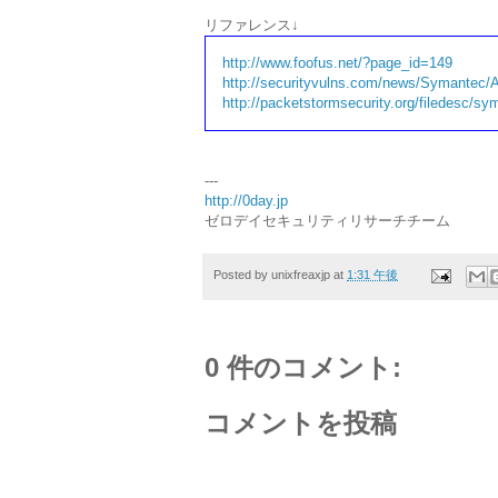
リファレンス↓
http://www.foofus.net/?page_id=149
http://securityvulns.com/news/Symantec/
http://packetstormsecurity.org/filedesc/sy
---
http://0day.jp
ゼロデイセキュリティリサーチチーム
Posted by
unixfreaxjp
at
1:31 午後
0 件のコメント:
コメントを投稿