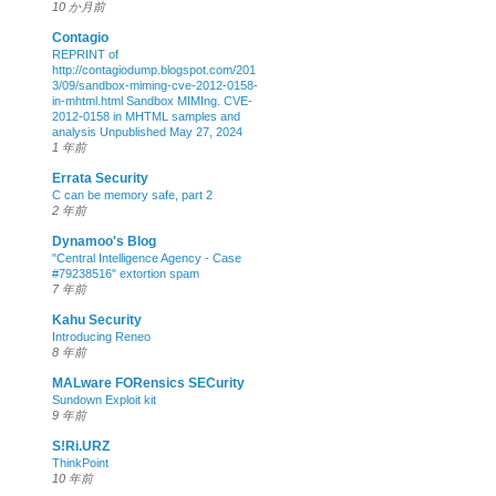
10 か月前
Contagio
REPRINT of
http://contagiodump.blogspot.com/201
3/09/sandbox-miming-cve-2012-0158-
in-mhtml.html Sandbox MIMIng. CVE-
2012-0158 in MHTML samples and
analysis Unpublished May 27, 2024
1 年前
Errata Security
C can be memory safe, part 2
2 年前
Dynamoo's Blog
"Central Intelligence Agency - Case
#79238516" extortion spam
7 年前
Kahu Security
Introducing Reneo
8 年前
MALware FORensics SECurity
Sundown Exploit kit
9 年前
S!Ri.URZ
ThinkPoint
10 年前