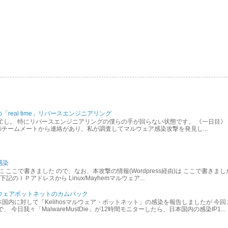
の「real time」リバースエンジニアリング
。 特にリバースエンジニアリングの僕らの手が回らない状態です。 《一日目》 CVE-20
tDieのチームメートから連絡があり、私が調査してマルウェア感染攻撃を発見し...
感染
 ここで書きました ので、なお、本攻撃の情報(Wordpress経由)は ここで書きま
ＩＰアドレスから Linux/Mayhemマルウェア...
系マルウェアボットネットのカムバック
 も日本国内に対して「Kelihosマルウェア・ボットネット」の感染を報告しましたが
今日我々「MalwareMustDie」が12時間モニターしたら、日本国内の感染IP1...