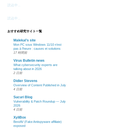
読込中...
読込中...
おすすめ研究サイト一覧
Malekal's site
Mon PC sous Windows 11/10 n’est
pas à l’heure : causes et solutions
17 時間前
Virus Bulletin news
What cybersecurity experts are
talking about in 2026
2 日前
Didier Stevens
Overview of Content Published in July
4 日前
Sucuri Blog
Vulnerability & Patch Roundup — July
2026
4 日前
XyliBox
BestAV (Fake Antispyware affiliate)
exposed