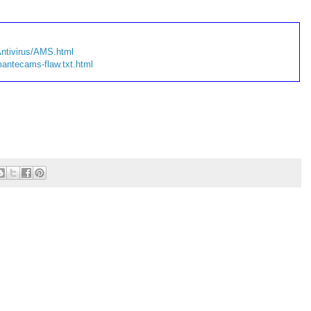
Antivirus/AMS.html
mantecams-flaw.txt.html