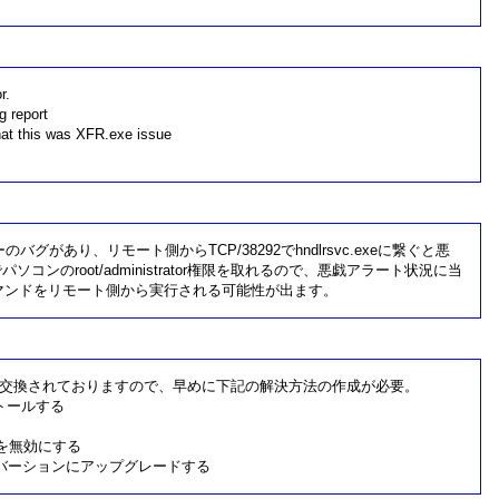
r.
 report
hat this was XFR.exe issue
ラーのバグがあり、リモート側からTCP/38292でhndlrsvc.exeに繋ぐと悪
ンのroot/administrator権限を取れるので、悪戯アラート状況に当
マンドをリモート側から実行される可能性が出ます。
交換されておりますので、早めに下記の解決方法の作成が必要。
ンストールする
サービスを無効にする
onの最新版バーションにアップグレードする