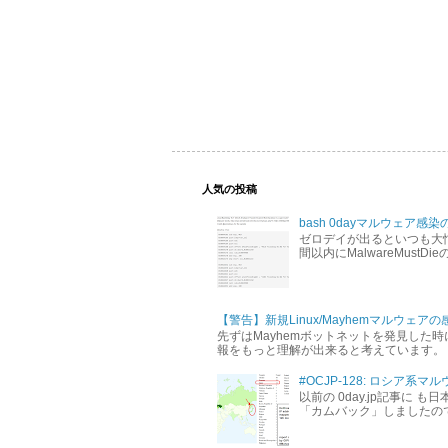
人気の投稿
bash 0dayマルウェア感染
ゼロデイが出るといつも大忙し
間以内にMalwareMus
【警告】新規Linux/Mayhemマルウェアの
先ずはMayhemボットネットを発見した時に
報をもっと理解が出来ると考えています。 下記の
#OCJP-128: ロシア
以前の 0day.jp記事に
「カムバック」しましたので、 