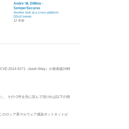
Andre' M. DiMino -
SemperSecurus
Another look at a cross-platform
DDoS botnet
12 年前
14-6271（bash 0day）の発表後24時
した 。 その↑2件を先に読んで頂ければ以下の情
 今回このロシア系マルウェア感染ボットネットが