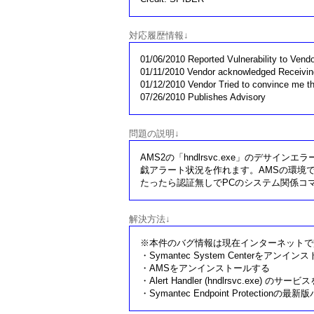
対応履歴情報↓
01/06/2010 Reported Vulnerability to Vendo
01/11/2010 Vendor acknowledged Receiving
01/12/2010 Vendor Tried to convince me t
07/26/2010 Publishes Advisory
問題の説明↓
AMS2の「hndlrsvc.exe」のデサインエ
戯アラート状況を作れます。AMSの環境でパソコ
たったら認証無しでPCのシステム関係コ
解決方法↓
※本件のバグ情報は現在インターネットで
・Symantec System Centerをアンイ
・AMSをアンインストールする
・Alert Handler (hndlrsvc.exe) の
・Symantec Endpoint Protecti