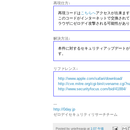
再現仕方↓
再現コードは
こちらへ
アクセスが出来ます
このコードがインターネットで交換されて
ラウザにゼロデイ攻撃される可能性があり
解決方法↓
本件に対するセキュリティアップデートが
す。
リファレンス↓
http://www.apple.com/safari/download/
http://cve.mitre.org/cgi-bin/cvename.cg
http://www.securityfocus.com/bid/41884/
---
http://0day.jp
ゼロデイセキュリティリサーチチーム
Posted by
unixfreaxjp
at
1:07 午後