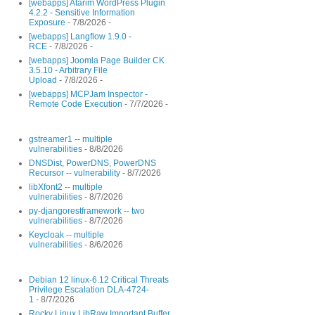
[webapps] Atarim WordPress Plugin
4.2.2 - Sensitive Information
Exposure
- 7/8/2026
-
[webapps] Langflow 1.9.0 -
RCE
- 7/8/2026
-
[webapps] Joomla Page Builder CK
3.5.10 - Arbitrary File
Upload
- 7/8/2026
-
[webapps] MCPJam Inspector -
Remote Code Execution
- 7/7/2026
-
gstreamer1 -- multiple
vulnerabilities
- 8/8/2026
DNSDist, PowerDNS, PowerDNS
Recursor -- vulnerability
- 8/7/2026
libXfont2 -- multiple
vulnerabilities
- 8/7/2026
py-djangorestframework -- two
vulnerabilities
- 8/7/2026
Keycloak -- multiple
vulnerabilities
- 8/6/2026
Debian 12 linux-6.12 Critical Threats
Privilege Escalation DLA-4724-
1
- 8/7/2026
Rocky Linux LibRaw Important Buffer