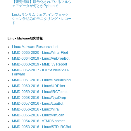
【研究情報】暗号化されているマルウ
ェアデータが何とかPythonで…
Lockyランサムウェア: インフェック
ション仕組みのモニタリング・レコー
ド
Linux Malware研究情報
Linux Malware Research List
MMD-0065-2020 - Linux/Mirai-Fbot
MMD-0064-2019 - Linux/AirDropBot
MMD-0063-2019 - MMD 3y Report
MMD-0062-2017 - IOT/StudelsSSH-
Forward
MMD-0061-2016 - Linux/OverkillMod
MMD-0060-2016 - Linux/UDPfker
MMD-0059-2016 - Linux/IRCTelnet
MMD-0058-2016 - Linux/NyaDrop
MMD-0057-2016 - Linux/LuaBot
MMD-0056-2016 - Linux/Mirai
MMD-0055-2016 - Linux/PnScan
MMD-0054-2016 - ATMOS botnet
MMD-0053-2016 - Linux/STD IRCBot