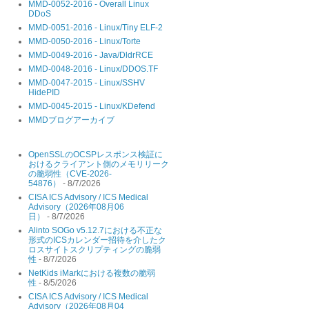
MMD-0052-2016 - Overall Linux
DDoS
MMD-0051-2016 - Linux/Tiny ELF-2
MMD-0050-2016 - Linux/Torte
MMD-0049-2016 - Java/DldrRCE
MMD-0048-2016 - Linux/DDOS.TF
MMD-0047-2015 - Linux/SSHV
HidePID
MMD-0045-2015 - Linux/KDefend
MMDブログアーカイブ
OpenSSLのOCSPレスポンス検証に
おけるクライアント側のメモリリーク
の脆弱性（CVE-2026-
54876）
- 8/7/2026
CISA ICS Advisory / ICS Medical
Advisory（2026年08月06
日）
- 8/7/2026
Alinto SOGo v5.12.7における不正な
形式のICSカレンダー招待を介したク
ロスサイトスクリプティングの脆弱
性
- 8/7/2026
NetKids iMarkにおける複数の脆弱
性
- 8/5/2026
CISA ICS Advisory / ICS Medical
Advisory（2026年08月04