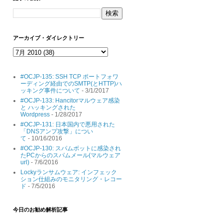
アーカイブ・ダイレクトリー
#OCJP-135: SSH TCP ポートフォワ
ーディング経由でのSMTP(とHTTP)ハ
ッキング事件について
- 3/1/2017
#OCJP-133: Hancitorマルウェア感染
と ハッキングされた
Wordpress
- 1/28/2017
#OCJP-131: 日本国内で悪用された
「DNSアンプ攻撃」につい
て
- 10/16/2016
#OCJP-130: スパムボットに感染され
たPCからのスパムメール(マルウェア
url)
- 7/6/2016
Lockyランサムウェア: インフェック
ション仕組みのモニタリング・レコー
ド
- 7/5/2016
今日のお勧め解析記事