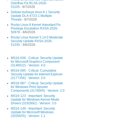
Overflow Fix RLSA-2026-
51105
- 8/7/2026
Debian bullseye linux-6.1 Security
Update DLA-4723-1 Multiple
Threats
- 8/7/2026
Rocky Linux 8 Kernel Important Fix
Privilege Escalation RXSA-2026-
50978
- 8/6/2026
Rocky Linux Kernel 5.14.0 Moderate
Security Update RXSA-2026-
51035
- 8/6/2026
MS16-039 - Critical: Security Update
for Microsoft Graphics Component
(3148522) - Version: 4.0
MS16-095 - Critical: Cumulative
Security Update for Internet Explorer
(3177356) - Version: 3.0
MS16-087 - Critical: Security Update
for Windows Print Spooler
Components (3170005) - Version: 2.0
MS16-123 - Important: Security
Update for Windows Kernel-Mode
Drivers (3192892) - Version: 3.0
MS16-149 - Important: Security
Update for Microsoft Windows
(3205655) - Version: 1.1