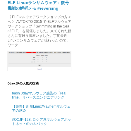
ELF Linuxランサムウェア：復号
機能の解析メモ #reversing
《 ELFマルウェアワークショップの方々
へ 》 AVTOKYO-2015 で ELFマルウェア
ワークショップ「Swimming in the Sea
of ELF」 を開催しました。来てくれた皆
さんに有難う御座いました。丁度最近
Linuxランサムウェアが流行った ので、
ワーク...
0day.JPの人気の投稿
bash 0dayマルウェア感染の「real
time」リバースエンジニアリング
【警告】新規Linux/Mayhemマルウェ
アの感染
#OCJP-128: ロシア系マルウェアボッ
トネットのカムバック