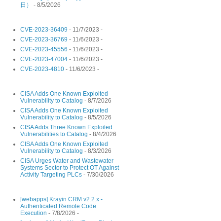
日）
- 8/5/2026
CVE-2023-36409
- 11/7/2023
-
CVE-2023-36769
- 11/6/2023
-
CVE-2023-45556
- 11/6/2023
-
CVE-2023-47004
- 11/6/2023
-
CVE-2023-4810
- 11/6/2023
-
CISA Adds One Known Exploited
Vulnerability to Catalog
- 8/7/2026
CISA Adds One Known Exploited
Vulnerability to Catalog
- 8/5/2026
CISA Adds Three Known Exploited
Vulnerabilities to Catalog
- 8/4/2026
CISA Adds One Known Exploited
Vulnerability to Catalog
- 8/3/2026
CISA Urges Water and Wastewater
Systems Sector to Protect OT Against
Activity Targeting PLCs
- 7/30/2026
[webapps] Krayin CRM v2.2.x -
Authenticated Remote Code
Execution
- 7/8/2026
-