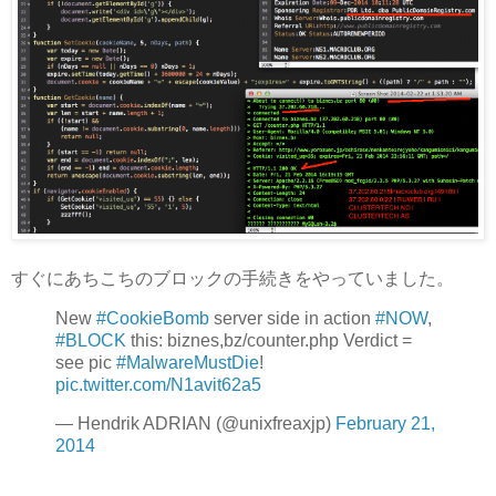
すぐにあちこちのブロックの手続きをやっていました。
New
#CookieBomb
server side in action
#NOW
,
#BLOCK
this: biznes,bz/counter.php Verdict =
see pic
#MalwareMustDie
!
pic.twitter.com/N1avit62a5
— Hendrik ADRIAN (@unixfreaxjp)
February 21,
2014