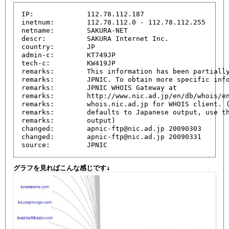
IP:             112.78.112.187

inetnum:        112.78.112.0 - 112.78.112.255

netname:        SAKURA-NET

descr:          SAKURA Internet Inc.

country:        JP

admin-c:        KT749JP

tech-c:         KW419JP

remarks:        This information has been partially
remarks:        JPNIC. To obtain more specific info
remarks:        JPNIC WHOIS Gateway at

remarks:        http://www.nic.ad.jp/en/db/whois/en
remarks:        whois.nic.ad.jp for WHOIS client. (
remarks:        defaults to Japanese output, use th
remarks:        output)

changed:        apnic-ftp@nic.ad.jp 20090303

changed:        apnic-ftp@nic.ad.jp 20090331

source:         JPNIC 
グラフを見ればこんな感じです↓