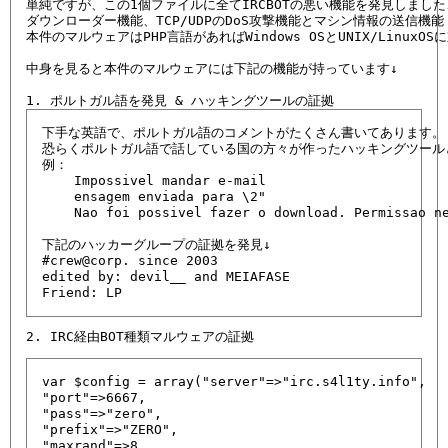
単純ですが、この1個ファイルに全てIRCBOTの悪い機能を発見しました、
ダウンローダー機能、TCP/UDPのDoS攻撃機能とマシン情報の送信機能
本件のマルウェアはPHP言語があればWindows OSとUNIX/LinuxO
中身を見ると本件のマルウェアには下記の機能が持っています↓

下手な英語で、ポルトガル語のコメントがたくさん書いてあります。

恐らくポルトガル語で話している国の方々が作ったハッキングツールと
例：

    Impossivel mandar e-mail

    ensagem enviada para \2"

    Nao foi possivel fazer o download. Permissao ne
下記のハッカーグループの証拠を発見↓

#crew@corp. since 2003

edited by: devil__ and MEIAFASE 
Friend: LP 
var $config = array("server"=>"irc.s4l1ty.info",

"port"=>6667,

"pass"=>"zero",

"prefix"=>"ZERO",

"maxrand"=>8,
