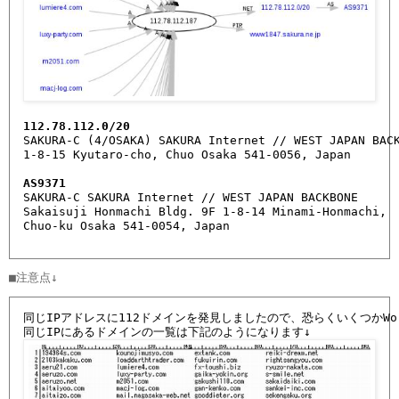
112.78.112.0/20
SAKURA-C (4/OSAKA) SAKURA Internet // WEST JAPAN BACK
1-8-15 Kyutaro-cho, Chuo Osaka 541-0056, Japan

AS9371
SAKURA-C SAKURA Internet // WEST JAPAN BACKBONE 

Sakaisuji Honmachi Bldg. 9F 1-8-14 Minami-Honmachi, 

Chuo-ku Osaka 541-0054, Japan         
同じIPアドレスに112ドメインを発見しましたので、恐らくいくつかWor