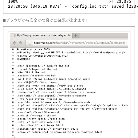
100%[====================================>] 23,375   
23:29:50 (346.19 KB/s) - `config.inc.txt' saved [233