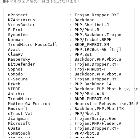
nProtect                 : Trojan.Dropper.RYF

K7AntiVirus              : Backdoor

VirusBuster              : PHP.Shellbot.J

F-Prot                   : PHP/Pbot.B

Symantec                 : PHP.Backdoor.Trojan

Norman                   : PHP/Ircbot.BBPH

TrendMicro-HouseCall     : BKDR_PHPBOT.SM

Avast                    : PHP:IRCBot-AB [Trj]

ClamAV                   : PHP.Bot

Kaspersky                : Backdoor.PHP.Pbot.a

BitDefender              : Trojan.Dropper.RYF

Sophos                   : Troj/PHPBot-F

Comodo                   : Backdoor.PHP.Pbot.A

F-Secure                 : Trojan.Dropper.RYF

DrWeb                    : PHP.BackDoor.14

VIPRE                    : Backdoor.PHP.Pbot.b (v) (n
AntiVir                  : PHP/PBot.A.6

TrendMicro               : BKDR_PHPBOT.SM

McAfee-GW-Edition        : Heuristic.BehavesLike.JS.S
Emsisoft                 : Backdoor.PHP.Pbot!IK

eTrust-Vet               : PHP/Pbot.D

Jiangmin                 : Trojan/Script.Gen

Microsoft                : Trojan:PHP/Flader.A

GData                    : Trojan.Dropper.RYF

Commtouch                : PHP/Pbot.B
