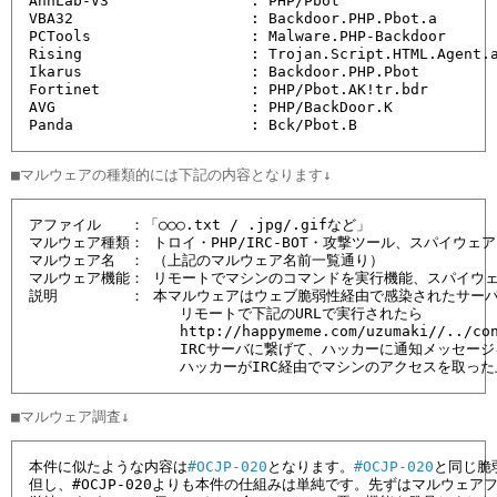
AhnLab-V3                : PHP/Pbot

VBA32                    : Backdoor.PHP.Pbot.a

PCTools                  : Malware.PHP-Backdoor

Rising                   : Trojan.Script.HTML.Agent.a
Ikarus                   : Backdoor.PHP.Pbot

Fortinet                 : PHP/Pbot.AK!tr.bdr

AVG                      : PHP/BackDoor.K

Panda                    : Bck/Pbot.B 
アファイル　　：「○○○.txt / .jpg/.gifなど」

マルウェア種類： トロイ・PHP/IRC-BOT・攻撃ツール、スパイウェア
マルウェア名　： （上記のマルウェア名前一覧通り）

マルウェア機能： リモートでマシンのコマンドを実行機能、スパイウェ
説明　　　　　： 本マルウェアはウェブ脆弱性経由で感染されたサーバ
                 リモートで下記のURLで実行されたら

                 http://happymeme.com/uzumaki//../con
                 IRCサーバに繋げて、ハッカーに通知メッセー
                 ハッカーがIRC経由でマシンのアクセスを
本件に似たような内容は
#OCJP-020
となります。
#OCJP-020
と同じ脆
但し、#OCJP-020よりも本件の仕組みは単純です。先ずはマルウェアフ