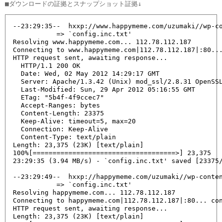
--23:29:35--  hxxp://www.happymeme.com/uzumaki//wp-co
           => `config.inc.txt'

Resolving www.happymeme.com... 112.78.112.187

Connecting to www.happymeme.com|112.78.112.187|:80...
HTTP request sent, awaiting response...

  HTTP/1.1 200 OK

  Date: Wed, 02 May 2012 14:29:17 GMT

  Server: Apache/1.3.42 (Unix) mod_ssl/2.8.31 OpenSSL
  Last-Modified: Sun, 29 Apr 2012 05:16:55 GMT

  ETag: "5b4f-4f9ccec7"

  Accept-Ranges: bytes

  Content-Length: 23375

  Keep-Alive: timeout=5, max=20

  Connection: Keep-Alive

  Content-Type: text/plain

Length: 23,375 (23K) [text/plain]

100%[====================================>] 23,375   
23:29:35 (3.94 MB/s) - `config.inc.txt' saved [23375/
--23:29:49--  hxxp://happymeme.com/uzumaki//wp-conten
           => `config.inc.txt'

Resolving happymeme.com... 112.78.112.187

Connecting to happymeme.com|112.78.112.187|:80... con
HTTP request sent, awaiting response...

Length: 23,375 (23K) [text/plain]
