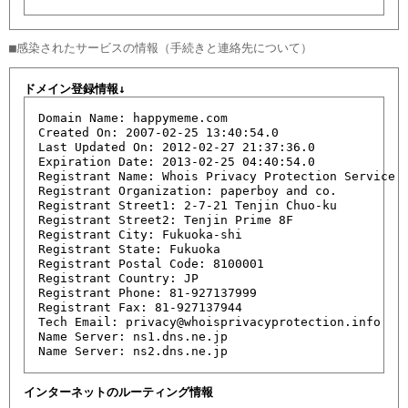
ドメイン登録情報↓
Domain Name: happymeme.com

Created On: 2007-02-25 13:40:54.0

Last Updated On: 2012-02-27 21:37:36.0

Expiration Date: 2013-02-25 04:40:54.0

Registrant Name: Whois Privacy Protection Service

Registrant Organization: paperboy and co.

Registrant Street1: 2-7-21 Tenjin Chuo-ku

Registrant Street2: Tenjin Prime 8F

Registrant City: Fukuoka-shi

Registrant State: Fukuoka

Registrant Postal Code: 8100001

Registrant Country: JP

Registrant Phone: 81-927137999

Registrant Fax: 81-927137944

Tech Email: privacy@whoisprivacyprotection.info

Name Server: ns1.dns.ne.jp

Name Server: ns2.dns.ne.jp
インターネットのルーティング情報