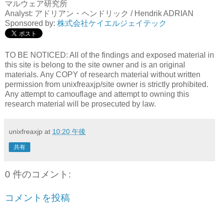
マルウェア研究所
Analyst: アドリアン・ヘンドリック / Hendrik ADRIAN
Sponsored by:
株式会社ケイエルジェイテック
TO BE NOTICED: All of the findings and exposed material in
this site is belong to the site owner and is an original
materials. Any COPY of research material without written
permission from unixfreaxjp/site owner is strictly prohibited.
Any attempt to camouflage and attempt to owning this
research material will be prosecuted by law.
unixfreaxjp
at
10:20 午後
共有
0 件のコメント:
コメントを投稿