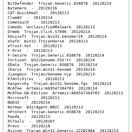
BitDefender  Trojan.Generic.658878  20120214

ByteHero  -  20120216

CAT-QuickHeal  -  20120213

ClamAV  -  20120214

Commtouch  -  20120213

Comodo  UnclassifiedMalware  20120213

DrWeb  Trojan.Click.57896  20120214

Emsisoft  Trojan.Win32.Genome!IK  20120214

eSafe  Win32.TrojanHorse  20120213

eTrust-Vet  -  20120213

F-Prot  -  20120213

F-Secure  Trojan.Generic.658878  20120214

Fortinet  W32/Genome.FGS!tr  20120214

GData  Trojan.Generic.658878  20120214

Ikarus  Trojan.Win32.Genome  20120214

Jiangmin  Trojan/Genome.njp  20120213

K7AntiVirus  -  20120213

Kaspersky  Trojan.Win32.Genome.fgs  20120214

McAfee  Artemis!A69547304783  20120214

McAfee-GW-Edition  Artemis!A69547304783  20120213

Microsoft  -  20120213

NOD32  -  20120214

Norman  W32/Agent.NBIC  20120213

nProtect  Trojan.Generic.658878  20120213

Panda  -  20120213

PCTools  -  20120207

Prevx  -  20120218

Rising  Trojan.Win32.Generic.122B1984  20120213
