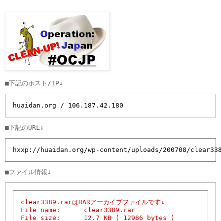
huaidan.org / 106.187.42.180
hxxp://huaidan.org/wp-content/uploads/200708/clear33
clear3389.rarはRARアーカイブファイルです↓

File name:      clear3389.rar

File size:      12.7 KB ( 12986 bytes )
