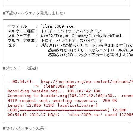
アファイル　　：「clear3389.exe」

マルウェア種類： トロイ・スパイウェア/バックドア

マルウェア名　： Win32/Trojan Genome/Click/HackTool

マルウェア機能： トロイ、バックドア、スパイウェア

説明　　　　　： 感染されたPCの情報がリモートから見まれます(Trojan/
                 感染されたPCはリモートからコントロールが出来ま
                 感染されたPCにバックドアポートが開けます(Bac
--00:54:41--  hxxp://huaidan.org/wp-content/uploads/2
           => `clear3389.rar'

Resolving huaidan.org... 106.187.42.180

Connecting to huaidan.org|106.187.42.180|:80... conne
HTTP request sent, awaiting response... 200 OK

Length: 12,986 (13K) [application/rar]

100%[====================================>] 12,986   
00:54:41 (810.17 KB/s) - `clear3389.rar' saved [1298