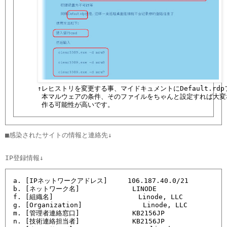
    ↑レヒストリを変更する事、マイドキュメントにDefault.rd
     本マルウェアの条件、そのファイルをちゃんと設定すれば大変
     作る可能性が高いです。
■感染されたサイトの情報と連絡先↓

a. [IPネットワークアドレス]     106.187.40.0/21

b. [ネットワーク名]             LINODE

f. [組織名]                     Linode, LLC

g. [Organization]               Linode, LLC

m. [管理者連絡窓口]             KB2156JP

n. [技術連絡担当者]             KB2156JP
