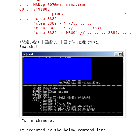
   ......MSN:pt007@vip.sina.com

   QQ....7491805

   ..............pt007..........................!

   ....:  clear3389 -h

         "clear3389 -h" //........

         "clear3389 -a" //........3389............

         "clear3389 -d MRU9" //..........3389......
   ===============================================
   ↑間違いなく中国語で、中国で作った物ですね。

   Snapshot:

    Is in chinese.

3. If executed by the below command line:
