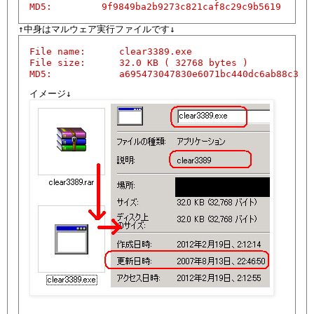
MD5:  　　　  9f9849ba2b9273c821caf8c29c9b5619
File name:      clear3389.exe

File size:      32.0 KB ( 32768 bytes )

MD5:            a695473047830e6071bc440dc6ab88c3