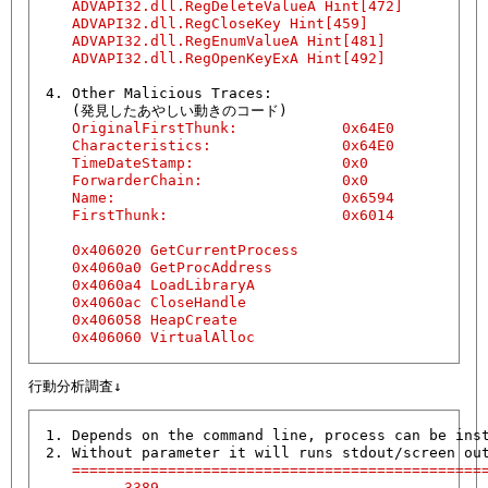
   ADVAPI32.dll.RegDeleteValueA Hint[472]

   ADVAPI32.dll.RegCloseKey Hint[459]

   ADVAPI32.dll.RegEnumValueA Hint[481]

   ADVAPI32.dll.RegOpenKeyExA Hint[492]
4. Other Malicious Traces:

   OriginalFirstThunk:            0x64E0 

   Characteristics:               0x64E0 

   TimeDateStamp:                 0x0    

   ForwarderChain:                0x0    

   Name:                          0x6594 

   FirstThunk:                    0x6014 

   0x406020 GetCurrentProcess

   0x4060a0 GetProcAddress

   0x4060a4 LoadLibraryA

   0x4060ac CloseHandle

   0x406058 HeapCreate

   0x406060 VirtualAlloc
1. Depends on the command line, process can be inst
   ================================================
   ......3389................
