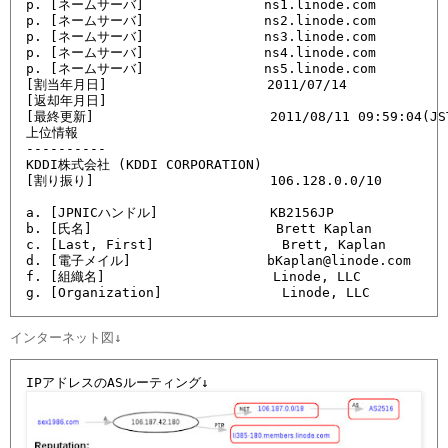
p. [ネームサーバ]               ns1.linode.com

p. [ネームサーバ]               ns2.linode.com

p. [ネームサーバ]               ns3.linode.com

p. [ネームサーバ]               ns4.linode.com

p. [ネームサーバ]               ns5.linode.com

[割当年月日]                    2011/07/14

[返却年月日]                    

[最終更新]                      2011/08/11 09:59:04(JST
上位情報

----------

KDDI株式会社 (KDDI CORPORATION)

[割り振り]                      106.128.0.0/10

a. [JPNICハンドル]              KB2156JP

b. [氏名]                       Brett Kaplan

c. [Last, First]                Brett, Kaplan

d. [電子メイル]                 bKaplan@linode.com

f. [組織名]                     Linode, LLC

g. [Organization]               Linode, LLC