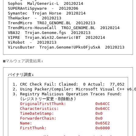
Sophos  Mal/Generic-L  20120214

SUPERAntiSpyware  -  20120206

Symantec  Trojan Horse  20120214

TheHacker  -  20120213

TrendMicro  TROJ_GENOME.BL  20120213

TrendMicro-HouseCall  TROJ_GENOME.BL  20120214

VBA32  Trojan.Genome.fgs  20120213

VIPRE  Trojan.Win32.Generic!BT  20120214

ViRobot  -  20120213

1. CRC Check Fail: Claimed:  0 Actual:  77,052

2. Using Packer/Compiler: Microsoft Visual C++ v6.0
3. Registry Malicious Operation Traces Found:

   OriginalFirstThunk:            0x64CC

   Characteristics:               0x64CC

   TimeDateStamp:                 0x0   

   ForwarderChain:                0x0   

   Name:                          0x65E2

   FirstThunk:                    0x6000
