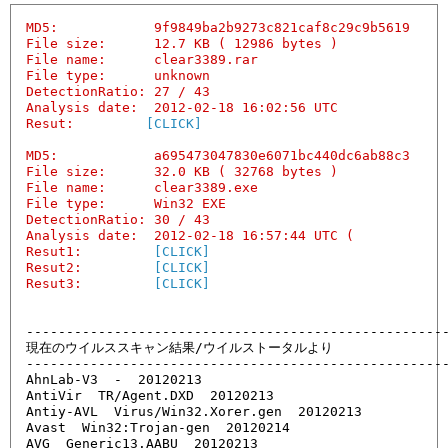
MD5:            9f9849ba2b9273c821caf8c29c9b5619

File size:      12.7 KB ( 12986 bytes )

File name:      clear3389.rar

File type:      unknown

DetectionRatio: 27 / 43

Analysis date:  2012-02-18 16:02:56 UTC

Resut:         
[CLICK]
MD5:            a695473047830e6071bc440dc6ab88c3

File size:      32.0 KB ( 32768 bytes )

File name:      clear3389.exe

File type:      Win32 EXE

DetectionRatio: 30 / 43

Analysis date:  2012-02-18 16:57:44 UTC (

Resut1:         
[CLICK]
Resut2:         
[CLICK]
Resut3:         
[CLICK]
-----------------------------------------------------
現在のウイルススキャン結果/ウイルストータルより

-----------------------------------------------------
AhnLab-V3  -  20120213

AntiVir  TR/Agent.DXD  20120213

Antiy-AVL  Virus/Win32.Xorer.gen  20120213

Avast  Win32:Trojan-gen  20120214

AVG  Generic13.AABU  20120213
