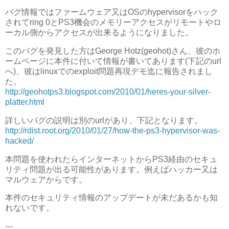
バグ情報ではファームウェア又はOSのhypervisorをハック
されてring 0とPS3機会のメモリーアクセスがリモートやロ
ーカル側からアクセスが出来るようになりました。
このバグを発見した方はGeorge Hotz(geohot)さん、彼のホ
ームページに本件に付いて情報が書いてあります(下記のurl
へ)、彼はlinuxでのexploit問題再現デモ迄に報告されまし
た。
http://geohotps3.blogspot.com/2010/01/heres-your-silver-
platter.html
詳しいバグの説明は別のurlがあり、下記となります。
http://rdist.root.org/2010/01/27/how-the-ps3-hypervisor-was-
hacked/
本問題を使われたらインターネットからPS3経由のセキュ
リティ問題が出る可能性があります。例えばハッカー又は
マルウェアからです。
本件のセキュリティ情報のアップデートが未だあるかも知
れないです。
---