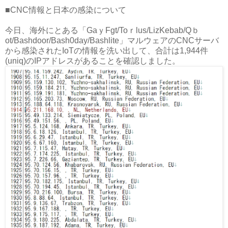
■CNC情報と日本の感染について
今日、海外にとある「GaｙFgt/Toｒlus/LizKebab/Qｂ
ot/Bashdoor/Bash0day/Bashlite」マルウェアのCNCサーバ
から感染されたIoTの情報を洗い出して、合計は1,944件
(uniq)のIPアドレスがあることを確認しました。