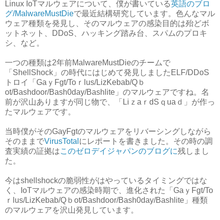
Linux IoTマルウェアについて、僕が書いている
英語のブロ
グ/MalwareMustDie
で最近結構研究しています。色んなマル
ウェア種類を発見し、そのマルウェアの感染目的は殆どボ
ットネット、DDoS、ハッキング踏み台、スパムのプロキ
シ、など。
一つの種類は2年前MalwareMustDieのチームで
「ShellShock」の時代にはじめて発見しましたELF/DDoS
トロイ「GaｙFgt/Toｒlus/LizKebab/Qｂ
ot/Bashdoor/Bash0day/Bashlite」のマルウェアですね。名
前が沢山ありますが同じ物で、「LiｚaｒdSｑuaｄ」が作っ
たマルウェアです。
当時僕がそのGayFgtのマルウェアをリバーシングしながら
そのままで
VirusTotal
にレポートを書きました。その時の調
査実績の証拠は
このゼロデイジャパンのブログに
残しまし
た。
今はshellshockの脆弱性がはやっているタイミングではな
く、IoTマルウェアの感染時期で、進化された「GaｙFgt/To
ｒlus/LizKebab/Qｂot/Bashdoor/Bash0day/Bashlite」種類
のマルウェアを沢山発見しています。