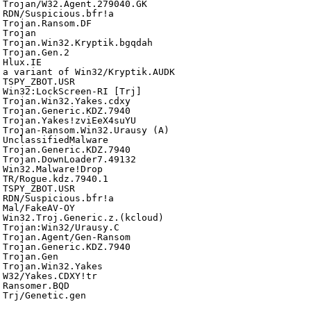
 Trojan/W32.Agent.279040.GK
 RDN/Suspicious.bfr!a
 Trojan.Ransom.DF
 Trojan
 Trojan.Win32.Kryptik.bgqdah
 Trojan.Gen.2
 Hlux.IE
 a variant of Win32/Kryptik.AUDK
 TSPY_ZBOT.USR
 Win32:LockScreen-RI [Trj]
 Trojan.Win32.Yakes.cdxy
 Trojan.Generic.KDZ.7940
 Trojan.Yakes!zviEeX4suYU
 Trojan-Ransom.Win32.Urausy (A)
 UnclassifiedMalware
 Trojan.Generic.KDZ.7940
 Trojan.DownLoader7.49132
 Win32.Malware!Drop
 TR/Rogue.kdz.7940.1
 TSPY_ZBOT.USR
 RDN/Suspicious.bfr!a
 Mal/FakeAV-OY
 Win32.Troj.Generic.z.(kcloud)
 Trojan:Win32/Urausy.C
 Trojan.Agent/Gen-Ransom
 Trojan.Generic.KDZ.7940
 Trojan.Gen
 Trojan.Win32.Yakes
 W32/Yakes.CDXY!tr
 Ransomer.BQD
 Trj/Genetic.gen