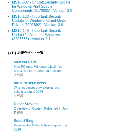
MS16-087 - Critical: Security Update
for Windows Print Spooler
Components (3170005) - Version: 2.0
MS16-123 - Important: Security
Update for Windows Kernel-Mode
Drivers (3192892) - Version: 3.0
MS16-149 - Important: Security
Update for Microsoft Windows
(3205655) - Version: 1.1
おすすめ研究サイト一覧
Malekal's site
Mon PC sous Windows 11/10 n’est
pas à l’heure : causes et solutions
2 日前
Virus Bulletin news
What cybersecurity experts are
talking about in 2026
3 日前
Didier Stevens
Overview of Content Published in July
5 日前
Sucuri Blog
Vulnerability & Patch Roundup — July
2026