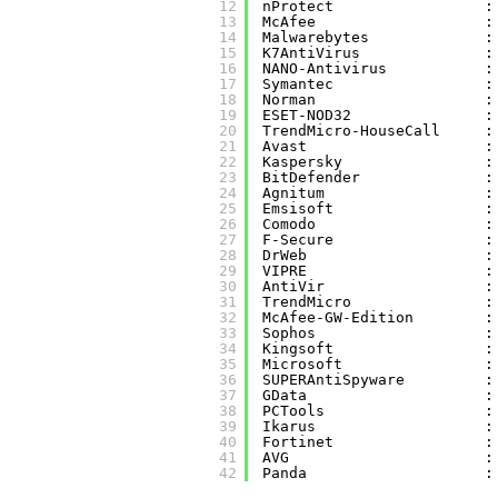
12
nProtect                 :
13
McAfee                   :
14
Malwarebytes             :
15
K7AntiVirus              :
16
NANO-Antivirus           :
17
Symantec                 :
18
Norman                   :
19
ESET-NOD32               :
20
TrendMicro-HouseCall     :
21
Avast                    :
22
Kaspersky                :
23
BitDefender              :
24
Agnitum                  :
25
Emsisoft                 :
26
Comodo                   :
27
F-Secure                 :
28
DrWeb                    :
29
VIPRE                    :
30
AntiVir                  :
31
TrendMicro               :
32
McAfee-GW-Edition        :
33
Sophos                   :
34
Kingsoft                 :
35
Microsoft                :
36
SUPERAntiSpyware         :
37
GData                    :
38
PCTools                  :
39
Ikarus                   :
40
Fortinet                 :
41
AVG                      :
42
Panda                    :