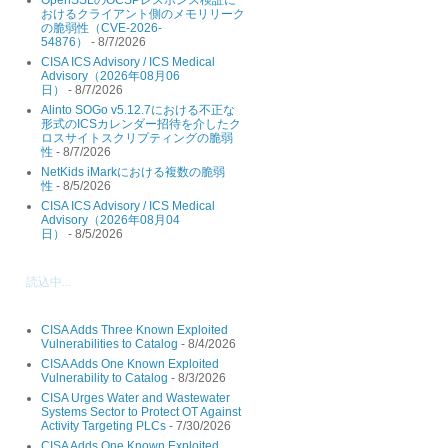
おけるクライアント側のメモリリーク
の脆弱性（CVE-2026-
54876）
- 8/7/2026
CISA ICS Advisory / ICS Medical
Advisory（2026年08月06
日）
- 8/7/2026
Alinto SOGo v5.12.7における不正な
形式のICSカレンダー招待を介したク
ロスサイトスクリプティングの脆弱
性
- 8/7/2026
NetKids iMarkにおける複数の脆弱
性
- 8/5/2026
CISA ICS Advisory / ICS Medical
Advisory（2026年08月04
日）
- 8/5/2026
読込中...
20ed268094f7b63ec53439d48d
CISA Adds Three Known Exploited
Vulnerabilities to Catalog
- 8/4/2026
CISA Adds One Known Exploited
Vulnerability to Catalog
- 8/3/2026
CISA Urges Water and Wastewater
Systems Sector to Protect OT Against
Activity Targeting PLCs
- 7/30/2026
CISA Adds One Known Exploited