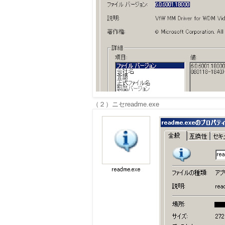
（２）ニセreadme.exe