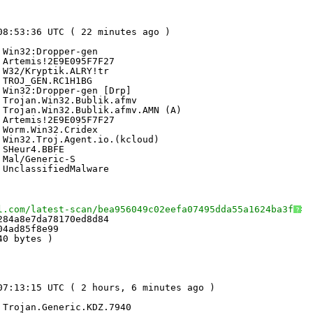
08:53:36 UTC ( 22 minutes ago )
 Win32:Dropper-gen
 Artemis!2E9E095F7F27
 W32/Kryptik.ALRY!tr
 TROJ_GEN.RC1H1BG
 Win32:Dropper-gen [Drp]
 Trojan.Win32.Bublik.afmv
 Trojan.Win32.Bublik.afmv.AMN (A)
 Artemis!2E9E095F7F27
 Worm.Win32.Cridex
 Win32.Troj.Agent.io.(kcloud)
 SHeur4.BBFE
 Mal/Generic-S
 UnclassifiedMalware
l.com/latest-scan/bea956049c02eefa07495dda55a1624ba3fe40
?
284a8e7da78170ed8d84
04ad85f8e99
40 bytes )
07:13:15 UTC ( 2 hours, 6 minutes ago )
 Trojan.Generic.KDZ.7940