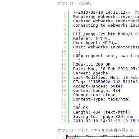
ダウンロード証拠↓
1
--2013-02-18 14:11:12--  h
2
Resolving webworks.investo
3
Caching webworks.investors
4
Connecting to webworks.inv
5
:
6
GET /page-329.htm h00p/1.0
7
Referer: 何でも…
8
User-Agent: 何でも…
9
Host: webworks.investorshi
10
:
11
h00p request sent, awaitin
12
:
13
h00p/1.1 200 OK
14
Date: Mon, 18 Feb 2013 05:
15
Server: Apache
16
Last-Modified: Mon, 18 Feb
17
ETag: 
"1185062d-1b2-5121b3
18
Accept-Ranges: bytes
19
Content-Length: 434
20
Connection: close
21
Content-Type: text/html
22
:
23
200 OK
24
Length: 434 [text/html]
25
Saving to: `page-329.htm
'
26
2013-02-18 14:11:12 (9.15 
ダウンロードしたファイルの中身を見たら、