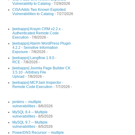
Vulnerability to Catalog
- 7/29/2026
CISA Adds Two Known Exploited
Vulnerabilities to Catalog
- 7/27/2026
[webapps] Krayin CRM v2.2.x -
Authenticated Remote Code
Execution
- 7/8/2026
-
[webapps] Atarim WordPress Plugin
4.2.2 - Sensitive Information
Exposure
- 7/8/2026
-
[webapps] Langflow 1.9.0 -
RCE
- 7/8/2026
-
[webapps] Joomla Page Builder CK
3.5.10 - Arbitrary File
Upload
- 7/8/2026
-
[webapps] MCPJam Inspector -
Remote Code Execution
- 7/7/2026
-
jenkins -- multiple
vulnerabilities
- 8/6/2026
MySQL 8.4 -- Multiple
vulnerabilities
- 8/5/2026
MySQL 9.7 -- Multiple
vulnerabilities
- 8/5/2026
PowerDNS Recursor -- multiple