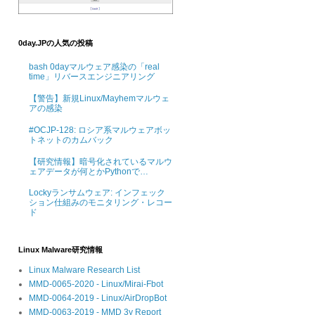
0day.JPの人気の投稿
bash 0dayマルウェア感染の「real
time」リバースエンジニアリング
【警告】新規Linux/Mayhemマルウェ
アの感染
#OCJP-128: ロシア系マルウェアボッ
トネットのカムバック
【研究情報】暗号化されているマルウ
ェアデータが何とかPythonで…
Lockyランサムウェア: インフェック
ション仕組みのモニタリング・レコー
ド
Linux Malware研究情報
Linux Malware Research List
MMD-0065-2020 - Linux/Mirai-Fbot
MMD-0064-2019 - Linux/AirDropBot
MMD-0063-2019 - MMD 3y Report