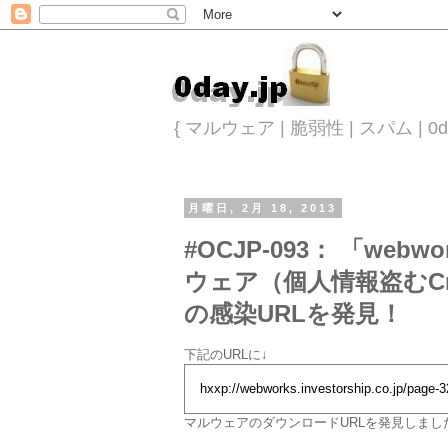
{ マルウェア | 脆弱性 | スパム |
月曜日, 2月 18, 2013
#OCJP-093： 「webwo
ウェア（個人情報盗むCr
の感染URLを発見！
下記のURLに↓
hxxp://webworks.investorship.co.jp/page-
マルウェアのダウンロードURLを発見しま