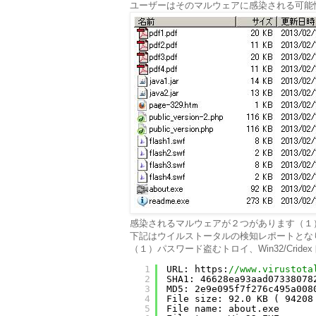
ユーザーはそのマルウェアに感染される可能
感染されるマルウェアが２つがあります（１）
下記はウイルストータルの検知レポートとな
（１）パスワード盗むトロイ、Win32/Cride
1
URL: https:
//www.virustota
2
SHA1: 46628ea93aad07338078
3
MD5: 2e9e095f7f276c495a008
4
File size: 92.0 KB ( 94208
5
File name: about.exe