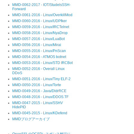
MMD-0062-2017 - IOT/StudelsSSH-
Forward
MMD-0061-2016 - Linux/OverkillMod
MMD-0060-2016 - Linux/UDPfker
MMD-0059-2016 - Linux/IRCTelnet
MMD-0058-2016 - Linux/NyaDrop
MMD-0057-2016 - Linux/LuaBot
MMD-0056-2016 - Linux/Mirai
MMD-0055-2016 - Linux/PnScan
MMD-0054-2016 - ATMOS botnet
MMD-0053-2016 - Linux/STD IRCBot
MMD-0052-2016 - Overall Linux
DDoS
MMD-0051-2016 - Linux/Tiny ELF-2
MMD-0050-2016 - Linux/Torte
MMD-0049-2016 - Java/DldrRCE
MMD-0048-2016 - Linux/DDOS.TF
MMD-0047-2015 - Linux/SSHV
HidePID
MMD-0045-2015 - Linux/KDefend
553c2f0d8fdbab42bbdaab3f6e
MMDブログアーカイブ
OpenSSLのOCSPレスポンス検証に