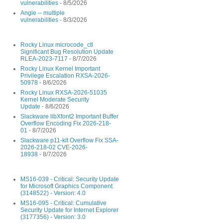
vulnerabilities
- 8/5/2026
Angie -- multiple
vulnerabilities
- 8/3/2026
Rocky Linux microcode_ctl
Significant Bug Resolution Update
RLEA-2023-7117
- 8/7/2026
Rocky Linux Kernel Important
Privilege Escalation RXSA-2026-
50978
- 8/6/2026
Rocky Linux RXSA-2026-51035
Kernel Moderate Security
Update
- 8/6/2026
Slackware libXfont2 Important Buffer
Overflow Encoding Fix 2026-218-
01
- 8/7/2026
Slackware p11-kit Overflow Fix SSA-
2026-218-02 CVE-2026-
18938
- 8/7/2026
MS16-039 - Critical: Security Update
for Microsoft Graphics Component
(3148522) - Version: 4.0
MS16-095 - Critical: Cumulative
Security Update for Internet Explorer
(3177356) - Version: 3.0