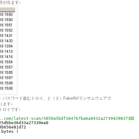
性が出ます↓
パスワード盗むトロイ、と（２）FakeAV/ランサムウェアで、
ります↓
xトロイです↓
l.com/latest-scan/5050a5bdf164767ba6a8432a273942983737b3
?
25dbbe36d33a27339ea0
0b656e81d72
 bytes )