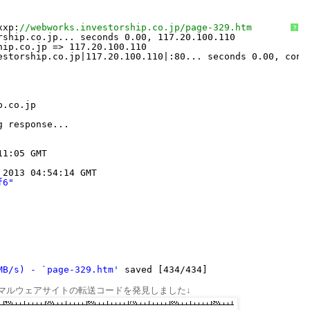
xxp:
//webworks.investorship.co.jp/page-329.htm
?
rship.co.jp... seconds 0.00, 117.20.100.110
hip.co.jp => 117.20.100.110
estorship.co.jp|117.20.100.110|:80... seconds 0.00, conn
p.co.jp
g response...
11:05 GMT
 2013 04:54:14 GMT
f6"
MB/s) - `page-329.htm'
saved [434/434]
マルウェアサイトの転送コードを発見しました↓