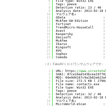
6
File type: Win32 EXE
7
Tags: peexe
8
Detection ratio: 13 / 46
9
Analysis date: 2013-02-18 
10
マルウェア名↓
11
GData                    :
12
McAfee-GW-Edition        :
13
Fortinet                 :
14
TrendMicro-HouseCall     :
15
Avast                    :
16
Kaspersky                :
17
Emsisoft                 :
18
McAfee                   :
19
Ikarus                   :
20
Kingsoft                 :
21
AVG                      :
22
Sophos                   :
23
Comodo                   :
（２）FakeAVトロイ/ランサムウェアです↓
1
URL: https:
//www.virustota
2
SHA1: 87ce10ad143bcea19770
3
MD5: 04e9d4167c9a1b82e622e
4
File size: 272.5 KB ( 2790
5
File name: contacts.exe
6
File type: Win32 EXE
7
Tags: peexe
8
Detection ratio: 32 / 46
9
Analysis date: 2013-02-18 
10
マルウェア名↓
11
MicroWorld-eScan         :