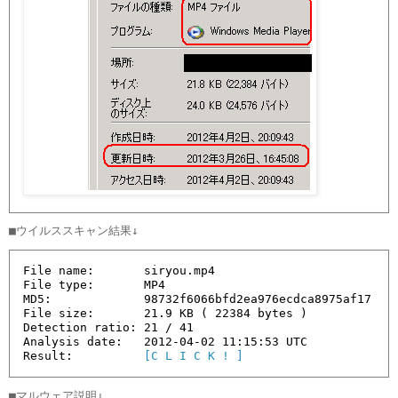
File name:       siryou.mp4

File type:       MP4

MD5:             98732f6066bfd2ea976ecdca8975af17

File size:       21.9 KB ( 22384 bytes )

Detection ratio: 21 / 41

Analysis date:   2012-04-02 11:15:53 UTC 

Result:          
[C L I C K ! ]