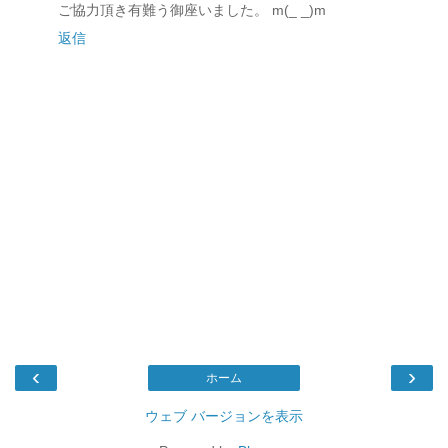
ご協力頂き有難う御座いました。 m(_ _)m
返信
‹
›
ホーム
ウェブ バージョンを表示