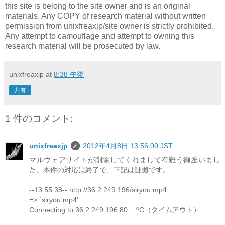
this site is belong to the site owner and is an original
materials. Any COPY of research material without written
permission from unixfreaxjp/site owner is strictly prohibited.
Any attempt to camouflage and attempt to owning this
research material will be prosecuted by law.
unixfreaxjp
at
8:38 午後
共有
1 件のコメント:
unixfreaxjp
2012年4月8日 13:56:00 JST
マルウェアサイトが削除してくれまして有難う御座いまし
た。本件の対応は終了で、下記は証拠です。
--13:55:38-- http://36.2.249.196/siryou.mp4
=> `siryou.mp4'
Connecting to 36.2.249.196:80... ^C（タイムアウト）