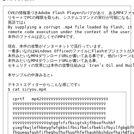
CVEの情報基づきAdobe Flash Playerのバグがあり、あるMP4ファイ
リモートでPCの権限を取られ、システムコマンドの実行が可能になる。

英語では↓

By supplying a corrupt .mp4 file loaded by Flash, it 
remote code execution under the context of the user. 
本件のファイルは正しくそのMP4です。

現在、本件の攻撃がインターネットで流行っています。

一番多いなのはWindows OfficeのファイルにFlashオブジェクトが入
本件みたいなMP4ダウンロードURLが書いてある事です。他のパターンも
本件みたいなMP4ダウンロードURLが書いてある事。

セキュリティの世界には本件の攻撃仕組みは「Iran’s Oil and Nucle
本サンプルの中身みると↓

テキストエディターからこんな感じです↓

cprtf   mp42♀♀♀♀♀♀♀♀♀♀♀♀♀♀♀♀♀♀♀♀♀♀♀♀♀♀♀♀

♀♀♀♀♀♀♀♀♀♀♀♀♀♀♀♀♀♀♀♀♀♀♀♀♀♀♀♀♀♀♀♀♀♀♀♀♀♀♀

♀♀♀♀♀♀♀♀♀♀♀♀♀♀♀♀♀♀♀♀♀♀♀♀♀♀♀♀♀♀♀♀♀♀♀♀♀♀♀

♀♀♀♀♀♀♀♀♀♀♀♀♀♀♀♀♀♀♀♀♀♀♀♀♀♀♀♀♀♀♀♀♀♀♀♀♀♀♀

♀♀♀♀♀♀♀♀♀♀♀♀♀♀♀♀♀♀♀♀♀♀♀♀♀♀♀♀♀♀♀♀♀♀♀♀♀♀♀

♀♀♀♀♀♀♀♀♀♀♀♀♀♀♀qtggfsfifbsigtskjfhbsefhshbf

yiegfkwjlefhbeygfwfgkbslfbsifbelsfbeklsfbyilfgbgbfh
fhquequfguhfjfheqhufhufhuqfhfefhaukhbshduyfhajhdfiy