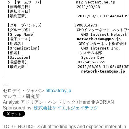
p. [ネームサーバ]               ns2.vectant.ne.jp

[割当年月日]                    2011/09/28

[返却年月日]                    

[最終更新]                      2011/09/28 11:44:04(JST
[グループハンドル]              JP00014973

[グループ名]                    GMOインターネット ネットワ
[Group Name]                    GMO Internet Network 
[電子メール]                    
network-team@gmo.jp
[組織名]                        GMOインターネット株式会社

[Organization]                  GMO Internet,Inc.

[部署]                          システム本部

[Division]                      System Dev

[電話番号]                      03-5456-2555

[最終更新]                      2011/06/06 14:08:05(JST
network-team@gmo.jp
----
ゼロデイ・ジャパン
http://0day.jp
マルウェア研究所
Analyst: アドリアン・ヘンドリック / Hendrik ADRIAN
Sponsored by:
株式会社ケイエルジェイテック
TO BE NOTICED: All of the findings and exposed material in