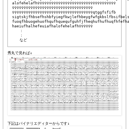
alofehelafh♀♀♀♀♀♀♀♀♀♀♀♀♀♀♀♀♀♀♀♀♀♀♀♀♀♀♀♀♀♀♀♀♀♀

♀♀♀♀♀♀♀♀♀♀♀♀♀♀♀♀♀♀♀♀♀♀♀♀♀♀♀♀♀♀♀♀♀♀♀

♀♀♀♀♀♀♀♀♀♀♀♀♀♀♀♀♀♀♀♀♀♀♀♀♀♀♀♀♀♀♀♀♀♀♀qtggfsfifb

sigtskjfhbsefhshbfyiegfkwjlefhbeygfwfgkbslfbsifbels
fuoqfhbuogehuofhqufhquequfguhfjfheqhufhufhuqfhfefha
haeiufhalhefeuiafhalofehelafh♀♀♀♀♀♀

　　：

　　：

　　など