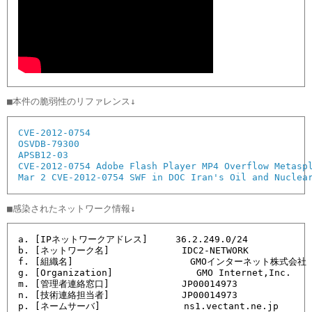
CVE-2012-0754
OSVDB-79300
APSB12-03
CVE-2012-0754 Adobe Flash Player MP4 Overflow Metasp
Mar 2 CVE-2012-0754 SWF in DOC Iran's Oil and Nuclea
a. [IPネットワークアドレス]     36.2.249.0/24

b. [ネットワーク名]             IDC2-NETWORK

f. [組織名]                     GMOインターネット株式会社

g. [Organization]               GMO Internet,Inc.

m. [管理者連絡窓口]             JP00014973

n. [技術連絡担当者]             JP00014973

p. [ネームサーバ]               ns1.vectant.ne.jp
