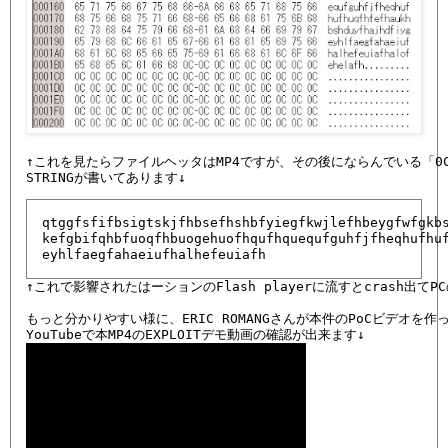
↑これを見たらファイルヘッタはMP4ですが、その後にならんでいる「0C
qtggfsfifbsigtskjfhbsefhshbfyiegfkwjlefhbeygfwfgkbs
kefgbifqhbfuoqfhbuogehuofhqufhquequfguhfjfheqhufhuf
eyhlfaegfahaeiufhalhefeuiafh
↑これで影響されたはーションのFlash playerに流すとcrash出てP
もっと分かりやすい様に、ERIC ROMANGさんが本件のPoCビデオを作っ