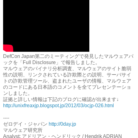
DefCon Japan第二のミーティングで発見したマルウェアパ
ックを「Full Disclosure」で報告しました。
マルウェアのバイナリ分析調査、マルウェアのサイト脆弱
性の説明、リンクされている詐欺際との説明、サーバサイ
トの詐欺管理ツール­、盗まれたユーザの情報、マルウェア
のコードにある日本語のコメントを全てプレセンテーショ
ンしました。
証拠と詳しい情報は下記のブログに確認が出来ます↓
http://unixfreaxjp.blogspot.jp/2012/03/ocjp-026.html
----
ゼロデイ・ジャパン
http://0day.jp
マルウェア研究所
Analyst: アドリアン・ヘンドリック / Hendrik ADRIAN