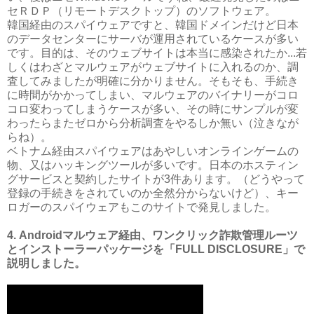
セＲＤＰ（リモートデスクトップ）のソフトウェア。
韓国経由のスパイウェアですと、韓国ドメインだけど日本
のデータセンターにサーバが運用されているケースが多い
です。目的は、その­ウェブサイトは本当に感染されたか...若
しくはわざとマルウェアがウェブサイトに入れるのか、調
査してみましたが明確に分かりません。そもそも、手続き
に時間がかか­ってしまい、マルウェアのバイナリーがコロ
コロ変わってしまうケースが多い、その時にサンプルが変
わったらまたゼロから分析調査をやるしか無い（泣きなが
らね）。
ベトナム経由スパイウェアはあやしいオンラインゲームの
物、又はハッキングツールが多いです。日本のホスティン
グサービスと契約したサイトが3件あります。（どうや­って
登録の手続きをされていのか全然分からないけど）、キー
ロガーのスパイウェアもこのサイトで発見しました。
4. Androidマルウェア経由、ワンクリック詐欺管理ルーツ
とインストーラーパッケージを「FULL DISCLOSURE」で
説明しました。