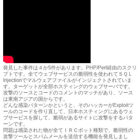
発見した事件は４か5件があります。PHP/Perl経由のスクリ
プトです。全てウェブサービスの脆弱性を使われてＳＱＬ
Injectionでマルウェアファイルがインジェクトされていま
す。ターゲットが全部ホスティングのウェブサーバです。
攻撃のソースとコードのコメントのマッチがあり、ソース
は東南アジアの国からです。
どんな感染パターンかというと、そのハッカーがExploitツ
ールのコードを作り直して、日本ホスティングにあるウェ
ブサービスを探して、脆弱があるサイトに攻撃をする­パタ
ーンです。
問題は感染された物が全てＩＲＣボット種類で、脆弱性の
攻撃ツールとスパムメールを送信する機能を発見しまし