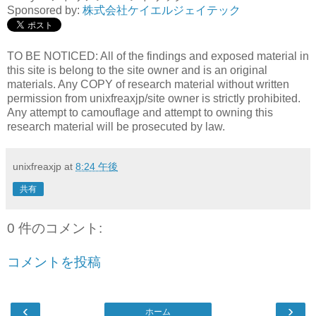
Sponsored by:
株式会社ケイエルジェイテック
TO BE NOTICED: All of the findings and exposed material in
this site is belong to the site owner and is an original
materials. Any COPY of research material without written
permission from unixfreaxjp/site owner is strictly prohibited.
Any attempt to camouflage and attempt to owning this
research material will be prosecuted by law.
unixfreaxjp
at
8:24 午後
共有
0 件のコメント:
コメントを投稿
‹
›
ホーム