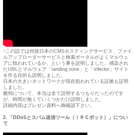
↑この話では何故日本のCMSホスティングサービス、ファイ
ルアップローダーサービスと検索ポータルがよくマルウェ
アに狙われているか、という事を説明しました。感染され
たURLとマルウェア「landing zone」と「infector」サイト
を作る目的も説明しました。
日本の大きいネットワークが現在狙われている証拠も証明
しました。
脆弱について、本当は全て説明するつもりだったのです
が、時間が無くていくつかだけ説明しました。
詳細内容はプレゼン資料へ御確認下さい。
2. 「DDoSとスパム送信ツール（ＩＲＣボット）」につい
て