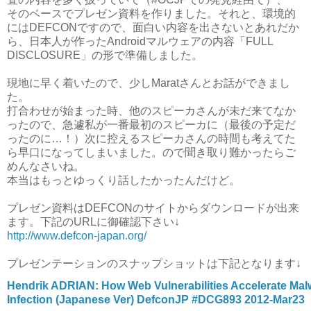
そのベースでプレゼン資料を作りました。それと、環境的
にはDEFCONですので、面白い内容を出さないとあれだか
ら、日本人が作ったAndroidマルウェアの内容「FULL
DISCLOSURE」の形で準備しました。
現地に早く着いたので、少しMaratさんとお話ができまし
た。
打合わせが始まった時、他のスピーカさんが未だ来てなか
ったので、急遽私が一番最初のスピーカに（最後の予定だ
ったのに…！）次に控えるスピーカさんの時間も考えてた
ら早口になってしまいました。ので聞き取り難かったらご
めんなさいね。
本当はもっとゆっくり話したかったんだけど。
プレゼン資料はDEFCONのサイトからダウンロードが出来
ます。下記のURLに御確認下さい↓
http://www.defcon-japan.org/
プレゼンテーションのスナップショットは下記となります↓
Hendrik ADRIAN: How Web Vulnerabilities Accelerate Mal
Infection (Japanese Ver) DefconJP #DCG893 2012-Mar23