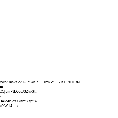
↓
JfcmVwb3J0aW5nKDApOw0KJGJvdCA9IEZBTFNFIDsNC…
cm
nLCdjcmF3bCcsJ3ZhbGl…
e
hLmNvbScsJ3Bvc3RyYW…
xsYWdlJ… ＞