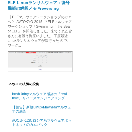
ELF Linuxランサムウェア：復号
機能の解析メモ #reversing
《 ELFマルウェアワークショップの方々
へ 》 AVTOKYO-2015 で ELFマルウェア
ワークショップ「Swimming in the Sea
of ELF」 を開催しました。来てくれた皆
さんに有難う御座いました。丁度最近
Linuxランサムウェアが流行った ので、
ワーク...
0day.JPの人気の投稿
bash 0dayマルウェア感染の「real
time」リバースエンジニアリング
【警告】新規Linux/Mayhemマルウェ
アの感染
#OCJP-128: ロシア系マルウェアボッ
トネットのカムバック