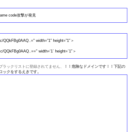
frame code攻撃が発見
c/QQkFBg0AAQ..=" width=”1″ height=”1″＞
cc/QQkFBg0AAQ..==" width=’1` height=`1″＞
ブラックリストに登録されてません、
！！危険なドメインです！！下記の
ロックをするえきです。