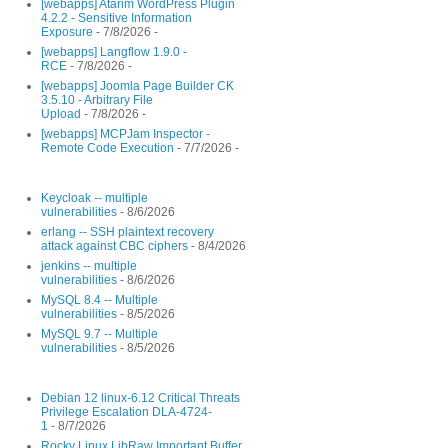
[webapps] Atarim WordPress Plugin
4.2.2 - Sensitive Information
Exposure
- 7/8/2026
-
[webapps] Langflow 1.9.0 -
RCE
- 7/8/2026
-
[webapps] Joomla Page Builder CK
3.5.10 - Arbitrary File
Upload
- 7/8/2026
-
[webapps] MCPJam Inspector -
Remote Code Execution
- 7/7/2026
-
Keycloak -- multiple
vulnerabilities
- 8/6/2026
erlang -- SSH plaintext recovery
attack against CBC ciphers
- 8/4/2026
jenkins -- multiple
vulnerabilities
- 8/6/2026
MySQL 8.4 -- Multiple
vulnerabilities
- 8/5/2026
MySQL 9.7 -- Multiple
vulnerabilities
- 8/5/2026
Debian 12 linux-6.12 Critical Threats
Privilege Escalation DLA-4724-
1
- 8/7/2026
Rocky Linux LibRaw Important Buffer