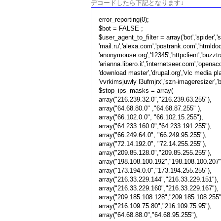
デコードしたら下記となります↓
error_reporting(0);
$bot = FALSE ;
$user_agent_to_filter = array('bot','spider','s
'mail.ru','alexa.com','postrank.com','htmldo
'anonymouse.org','12345','httpclient','buzztr
'arianna.libero.it','internetseer.com','openacoo
'download master','drupal.org','vlc media pla
'vvrkimsjuwly l3ufmjrx','szn-imageresizer','
$stop_ips_masks = array(
array("216.239.32.0","216.239.63.255"),
array("64.68.80.0" ,"64.68.87.255" ),
array("66.102.0.0", "66.102.15.255"),
array("64.233.160.0","64.233.191.255"),
array("66.249.64.0", "66.249.95.255"),
array("72.14.192.0", "72.14.255.255"),
array("209.85.128.0","209.85.255.255"),
array("198.108.100.192","198.108.100.207"
array("173.194.0.0","173.194.255.255"),
array("216.33.229.144","216.33.229.151"),
array("216.33.229.160","216.33.229.167"),
array("209.185.108.128","209.185.108.255"
array("216.109.75.80","216.109.75.95"),
array("64.68.88.0","64.68.95.255"),