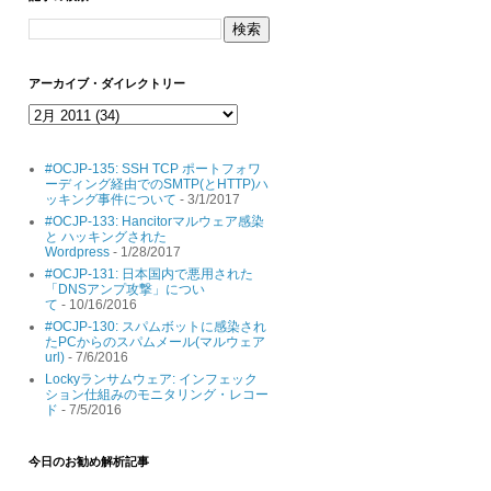
アーカイブ・ダイレクトリー
#OCJP-135: SSH TCP ポートフォワ
ーディング経由でのSMTP(とHTTP)ハ
ッキング事件について
- 3/1/2017
#OCJP-133: Hancitorマルウェア感染
と ハッキングされた
Wordpress
- 1/28/2017
#OCJP-131: 日本国内で悪用された
「DNSアンプ攻撃」につい
て
- 10/16/2016
#OCJP-130: スパムボットに感染され
たPCからのスパムメール(マルウェア
url)
- 7/6/2016
Lockyランサムウェア: インフェック
ション仕組みのモニタリング・レコー
ド
- 7/5/2016
今日のお勧め解析記事