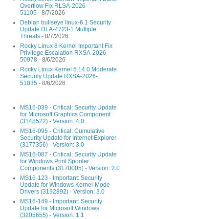
Overflow Fix RLSA-2026-
51105
- 8/7/2026
Debian bullseye linux-6.1 Security
Update DLA-4723-1 Multiple
Threats
- 8/7/2026
Rocky Linux 8 Kernel Important Fix
Privilege Escalation RXSA-2026-
50978
- 8/6/2026
Rocky Linux Kernel 5.14.0 Moderate
Security Update RXSA-2026-
51035
- 8/6/2026
MS16-039 - Critical: Security Update
for Microsoft Graphics Component
(3148522) - Version: 4.0
MS16-095 - Critical: Cumulative
Security Update for Internet Explorer
(3177356) - Version: 3.0
MS16-087 - Critical: Security Update
for Windows Print Spooler
Components (3170005) - Version: 2.0
MS16-123 - Important: Security
Update for Windows Kernel-Mode
Drivers (3192892) - Version: 3.0
MS16-149 - Important: Security
Update for Microsoft Windows
(3205655) - Version: 1.1