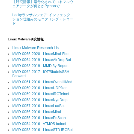
【研究情報】暗号化されているマルウ
ェアデータが何とかPythonで…
Lockyランサムウェア: インフェック
ション仕組みのモニタリング・レコー
ド
Linux Malware研究情報
Linux Malware Research List
MMD-0065-2020 - Linux/Mirai-Fbot
MMD-0064-2019 - Linux/AirDropBot
MMD-0063-2019 - MMD 3y Report
MMD-0062-2017 - IOT/StudelsSSH-
Forward
MMD-0061-2016 - Linux/OverkillMod
MMD-0060-2016 - Linux/UDPfker
MMD-0059-2016 - Linux/IRCTelnet
MMD-0058-2016 - Linux/NyaDrop
MMD-0057-2016 - Linux/LuaBot
MMD-0056-2016 - Linux/Mirai
MMD-0055-2016 - Linux/PnScan
MMD-0054-2016 - ATMOS botnet
MMD-0053-2016 - Linux/STD IRCBot