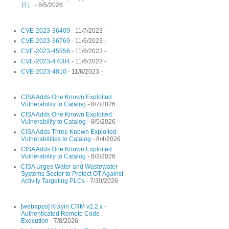
日）
- 8/5/2026
CVE-2023-36409
- 11/7/2023
-
CVE-2023-36769
- 11/6/2023
-
CVE-2023-45556
- 11/6/2023
-
CVE-2023-47004
- 11/6/2023
-
CVE-2023-4810
- 11/6/2023
-
CISA Adds One Known Exploited
Vulnerability to Catalog
- 8/7/2026
CISA Adds One Known Exploited
Vulnerability to Catalog
- 8/5/2026
CISA Adds Three Known Exploited
Vulnerabilities to Catalog
- 8/4/2026
CISA Adds One Known Exploited
Vulnerability to Catalog
- 8/3/2026
CISA Urges Water and Wastewater
Systems Sector to Protect OT Against
Activity Targeting PLCs
- 7/30/2026
[webapps] Krayin CRM v2.2.x -
Authenticated Remote Code
Execution
- 7/8/2026
-