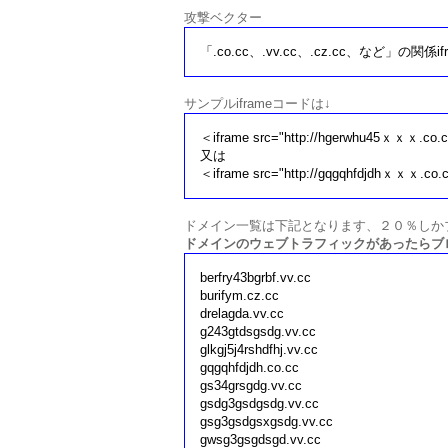
攻撃ベクター
「.co.cc、.vv.cc、.cz.cc、など」の関係i
サンプルiframeコードは↓
＜iframe src="http://hgerwhu45ｘｘｘ.co.c
又は
＜iframe src="http://gqgqhfdjdhｘｘｘ.co.
ドメイン一覧は下記となります、２０％しか
ドメインのウェブトラフィックがあったらブ
berfry43bgrbf.vv.cc
burifym.cz.cc
drelagda.vv.cc
g243gtdsgsdg.vv.cc
glkgj5j4rshdfhj.vv.cc
gqgqhfdjdh.co.cc
gs34grsgdg.vv.cc
gsdg3gsdgsdg.vv.cc
gsg3gsdgsxgsdg.vv.cc
gwsg3gsgdsgd.vv.cc