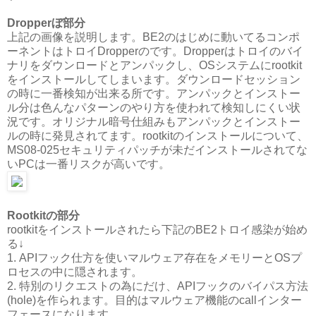
Dropperぼ部分
上記の画像を説明します。BE2のはじめに動いてるコンポ
ーネントはトロイDropperのです。Dropperはトロイのバイ
ナリをダウンロードとアンパックし、OSシステムにrootkit
をインストールしてしまいます。ダウンロードセッション
の時に一番検知が出来る所です。アンパックとインストー
ル分は色んなパターンのやり方を使われて検知しにくい状
況です。オリジナル暗号仕組みもアンパックとインストー
ルの時に発見されてます。rootkitのインストールについて、
MS08-025セキュリティパッチが未だインストールされてな
いPCは一番リスクが高いです。
Rootkitの部分
rootkitをインストールされたら下記のBE2トロイ感染が始め
る↓
1. APIフック仕方を使いマルウェア存在をメモリーとOSプ
ロセスの中に隠されます。
2. 特別のリクエストの為にだけ、APIフックのバイパス方法
(hole)を作られます。目的はマルウェア機能のcallインター
フェースになります。