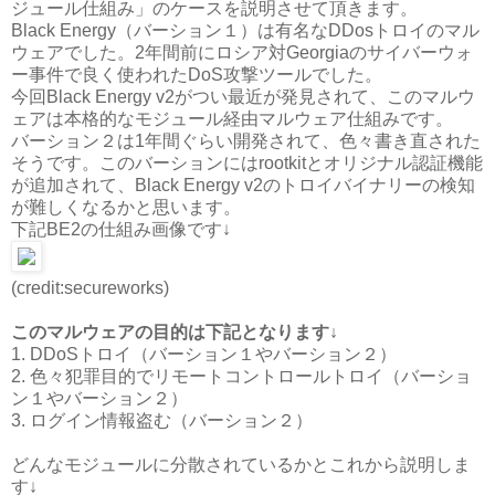
ジュール仕組み」のケースを説明させて頂きます。
Black Energy（バーション１）は有名なDDosトロイのマル
ウェアでした。2年間前にロシア対Georgiaのサイバーウォ
ー事件で良く使われたDoS攻撃ツールでした。
今回Black Energy v2がつい最近が発見されて、このマルウ
ェアは本格的なモジュール経由マルウェア仕組みです。
バーション２は1年間ぐらい開発されて、色々書き直された
そうです。このバーションにはrootkitとオリジナル認証機能
が追加されて、Black Energy v2のトロイバイナリーの検知
が難しくなるかと思います。
下記BE2の仕組み画像です↓
(credit:secureworks)
このマルウェアの目的は下記となります↓
1. DDoSトロイ（バーション１やバーション２）
2. 色々犯罪目的でリモートコントロールトロイ（バーショ
ン１やバーション２）
3. ログイン情報盗む（バーション２）
どんなモジュールに分散されているかとこれから説明しま
す↓