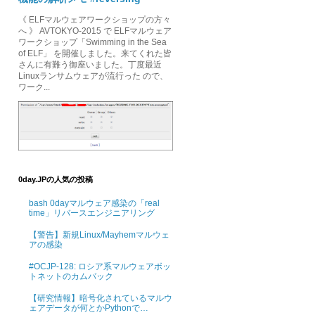
《 ELFマルウェアワークショップの方々
へ 》 AVTOKYO-2015 で ELFマルウェア
ワークショップ「Swimming in the Sea
of ELF」 を開催しました。来てくれた皆
さんに有難う御座いました。丁度最近
Linuxランサムウェアが流行った ので、
ワーク...
0day.JPの人気の投稿
bash 0dayマルウェア感染の「real
time」リバースエンジニアリング
【警告】新規Linux/Mayhemマルウェ
アの感染
#OCJP-128: ロシア系マルウェアボッ
トネットのカムバック
【研究情報】暗号化されているマルウ
ェアデータが何とかPythonで…