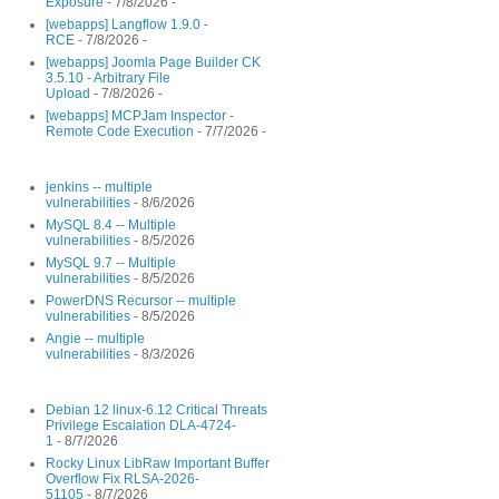
Exposure
- 7/8/2026
-
[webapps] Langflow 1.9.0 -
RCE
- 7/8/2026
-
[webapps] Joomla Page Builder CK
3.5.10 - Arbitrary File
Upload
- 7/8/2026
-
[webapps] MCPJam Inspector -
Remote Code Execution
- 7/7/2026
-
jenkins -- multiple
vulnerabilities
- 8/6/2026
MySQL 8.4 -- Multiple
vulnerabilities
- 8/5/2026
MySQL 9.7 -- Multiple
vulnerabilities
- 8/5/2026
PowerDNS Recursor -- multiple
vulnerabilities
- 8/5/2026
Angie -- multiple
vulnerabilities
- 8/3/2026
Debian 12 linux-6.12 Critical Threats
Privilege Escalation DLA-4724-
1
- 8/7/2026
Rocky Linux LibRaw Important Buffer
Overflow Fix RLSA-2026-
51105
- 8/7/2026