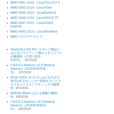
MMD-0051-2016 - Linux/Tiny ELF-2
MMD-0050-2016 - Linux/Torte
MMD-0049-2016 - Java/DldrRCE
MMD-0048-2016 - Linux/DDOS.TF
MMD-0047-2015 - Linux/SSHV
HidePID
MMD-0045-2015 - Linux/KDefend
MMDブログアーカイブ
OpenSSLのOCSPレスポンス検証に
おけるクライアント側のメモリリーク
の脆弱性（CVE-2026-
54876）
- 8/7/2026
CISA ICS Advisory / ICS Medical
Advisory（2026年08月06
日）
- 8/7/2026
Alinto SOGo v5.12.7における不正な
形式のICSカレンダー招待を介したク
ロスサイトスクリプティングの脆弱
性
- 8/7/2026
NetKids iMarkにおける複数の脆弱
性
- 8/5/2026
CISA ICS Advisory / ICS Medical
Advisory（2026年08月04
日）
- 8/5/2026