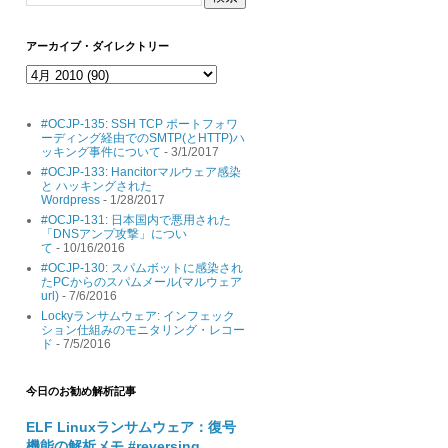
アーカイブ・ダイレクトリー
#OCJP-135: SSH TCP ポートフォワ
ーディング経由でのSMTP(とHTTP)ハ
ッキング事件について
- 3/1/2017
#OCJP-133: Hancitorマルウェア感染
と ハッキングされた
Wordpress
- 1/28/2017
#OCJP-131: 日本国内で悪用された
「DNSアンプ攻撃」につい
て
- 10/16/2016
#OCJP-130: スパムボットに感染され
たPCからのスパムメール(マルウェア
url)
- 7/6/2016
Lockyランサムウェア: インフェック
ション仕組みのモニタリング・レコー
ド
- 7/5/2016
今日のお勧め解析記事
ELF Linuxランサムウェア：復号
機能の解析メモ #reversing