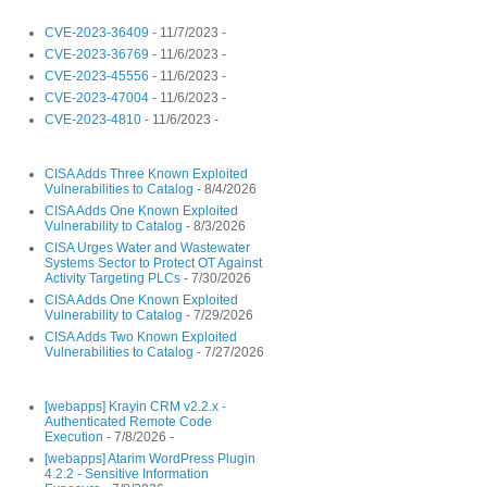
CVE-2023-36409
- 11/7/2023
-
CVE-2023-36769
- 11/6/2023
-
CVE-2023-45556
- 11/6/2023
-
CVE-2023-47004
- 11/6/2023
-
CVE-2023-4810
- 11/6/2023
-
CISA Adds Three Known Exploited
Vulnerabilities to Catalog
- 8/4/2026
CISA Adds One Known Exploited
Vulnerability to Catalog
- 8/3/2026
CISA Urges Water and Wastewater
Systems Sector to Protect OT Against
Activity Targeting PLCs
- 7/30/2026
CISA Adds One Known Exploited
Vulnerability to Catalog
- 7/29/2026
CISA Adds Two Known Exploited
Vulnerabilities to Catalog
- 7/27/2026
[webapps] Krayin CRM v2.2.x -
Authenticated Remote Code
Execution
- 7/8/2026
-
[webapps] Atarim WordPress Plugin
4.2.2 - Sensitive Information