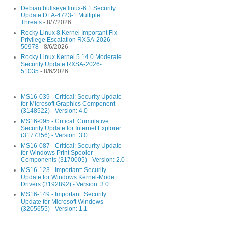
Debian bullseye linux-6.1 Security
Update DLA-4723-1 Multiple
Threats
- 8/7/2026
Rocky Linux 8 Kernel Important Fix
Privilege Escalation RXSA-2026-
50978
- 8/6/2026
Rocky Linux Kernel 5.14.0 Moderate
Security Update RXSA-2026-
51035
- 8/6/2026
MS16-039 - Critical: Security Update
for Microsoft Graphics Component
(3148522) - Version: 4.0
MS16-095 - Critical: Cumulative
Security Update for Internet Explorer
(3177356) - Version: 3.0
MS16-087 - Critical: Security Update
for Windows Print Spooler
Components (3170005) - Version: 2.0
MS16-123 - Important: Security
Update for Windows Kernel-Mode
Drivers (3192892) - Version: 3.0
MS16-149 - Important: Security
Update for Microsoft Windows
(3205655) - Version: 1.1