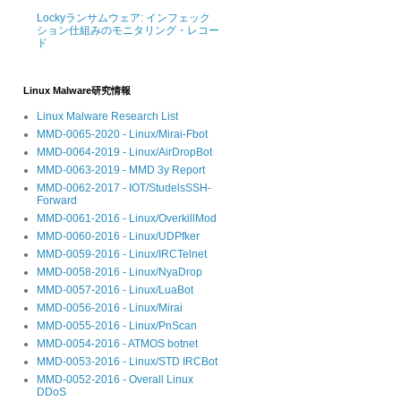
Lockyランサムウェア: インフェック
ション仕組みのモニタリング・レコー
ド
Linux Malware研究情報
Linux Malware Research List
MMD-0065-2020 - Linux/Mirai-Fbot
MMD-0064-2019 - Linux/AirDropBot
MMD-0063-2019 - MMD 3y Report
MMD-0062-2017 - IOT/StudelsSSH-
Forward
MMD-0061-2016 - Linux/OverkillMod
MMD-0060-2016 - Linux/UDPfker
MMD-0059-2016 - Linux/IRCTelnet
MMD-0058-2016 - Linux/NyaDrop
MMD-0057-2016 - Linux/LuaBot
MMD-0056-2016 - Linux/Mirai
MMD-0055-2016 - Linux/PnScan
MMD-0054-2016 - ATMOS botnet
MMD-0053-2016 - Linux/STD IRCBot
MMD-0052-2016 - Overall Linux
DDoS