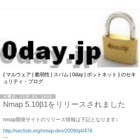
{ マルウェア | 脆弱性 | スパム | 0day | ボットネット } のセキ
ュリティ・ブログ
火曜日, 11月 24, 2009
Nmap 5.10β1をリリースされました
nmap開発サイトのリリース情報は下記となります↓
http://seclists.org/nmap-dev/2009/q4/476
---