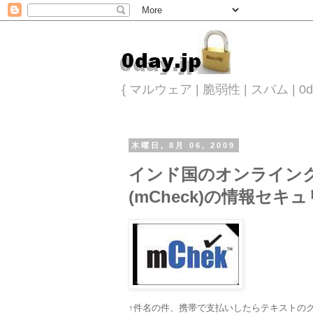
{ マルウェア | 脆弱性 | スパム |
木曜日, 8月 06, 2009
インド国のオンライン
(mCheck)の情報セキ
↑件名の件、携帯で支払いしたらテキストの