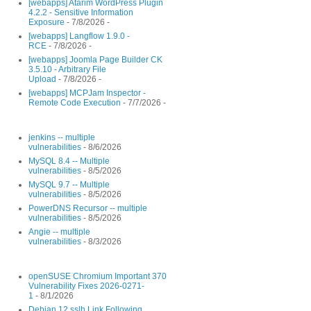
[webapps] Atarim WordPress Plugin
4.2.2 - Sensitive Information
Exposure
- 7/8/2026
-
[webapps] Langflow 1.9.0 -
RCE
- 7/8/2026
-
[webapps] Joomla Page Builder CK
3.5.10 - Arbitrary File
Upload
- 7/8/2026
-
[webapps] MCPJam Inspector -
Remote Code Execution
- 7/7/2026
-
jenkins -- multiple
vulnerabilities
- 8/6/2026
MySQL 8.4 -- Multiple
vulnerabilities
- 8/5/2026
MySQL 9.7 -- Multiple
vulnerabilities
- 8/5/2026
PowerDNS Recursor -- multiple
vulnerabilities
- 8/5/2026
Angie -- multiple
vulnerabilities
- 8/3/2026
openSUSE Chromium Important 370
Vulnerability Fixes 2026-0271-
1
- 8/1/2026
Debian 12 sslh Link Following