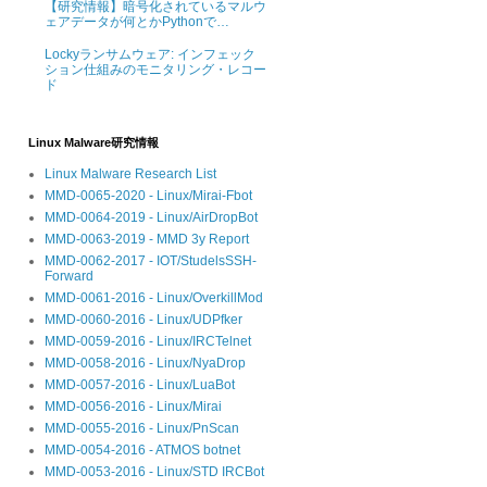
【研究情報】暗号化されているマルウ
ェアデータが何とかPythonで…
Lockyランサムウェア: インフェック
ション仕組みのモニタリング・レコー
ド
Linux Malware研究情報
Linux Malware Research List
MMD-0065-2020 - Linux/Mirai-Fbot
MMD-0064-2019 - Linux/AirDropBot
MMD-0063-2019 - MMD 3y Report
MMD-0062-2017 - IOT/StudelsSSH-
Forward
MMD-0061-2016 - Linux/OverkillMod
MMD-0060-2016 - Linux/UDPfker
MMD-0059-2016 - Linux/IRCTelnet
MMD-0058-2016 - Linux/NyaDrop
MMD-0057-2016 - Linux/LuaBot
MMD-0056-2016 - Linux/Mirai
MMD-0055-2016 - Linux/PnScan
MMD-0054-2016 - ATMOS botnet
MMD-0053-2016 - Linux/STD IRCBot