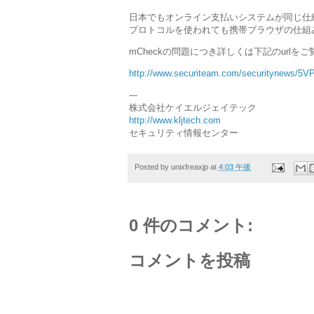
日本でもオンライン支払いシステムが同じ仕組
プロトコルを使われても携帯ブラウザの仕組
mCheckの問題につき詳しくは下記のurlをご
http://www.securiteam.com/securitynews/5
---
株式会社ケイエルジェイテック
http://www.kljtech.com
セキュリティ情報センター
Posted by
unixfreaxjp
at
4:03 午後
0 件のコメント:
コメントを投稿