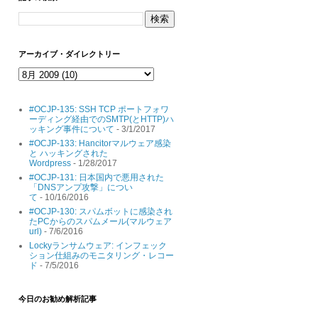
アーカイブ・ダイレクトリー
#OCJP-135: SSH TCP ポートフォワ
ーディング経由でのSMTP(とHTTP)ハ
ッキング事件について
- 3/1/2017
#OCJP-133: Hancitorマルウェア感染
と ハッキングされた
Wordpress
- 1/28/2017
#OCJP-131: 日本国内で悪用された
「DNSアンプ攻撃」につい
て
- 10/16/2016
#OCJP-130: スパムボットに感染され
たPCからのスパムメール(マルウェア
url)
- 7/6/2016
Lockyランサムウェア: インフェック
ション仕組みのモニタリング・レコー
ド
- 7/5/2016
今日のお勧め解析記事