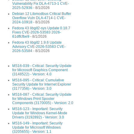
Vulnerability Fix DLA-4713-1 CVE-
2025-52936
- 8/1/2026
Debian 12 Libmodbus Critical Buffer
Overflow Vuln DLA-4714-1 CVE-
2024-10918
- 8/1/2026
Fedora 43 libgit2-sys Update 0.18.7
Fixes CVE-2026-53583 2026-
61dffcfbe9
- 8/1/2026
Fedora 43 libgit2 1.9.6 Update
Advisory CVE-2026-53583 CVE-
2026-53584
- 8/1/2026
MS16-039 - Critical: Security Update
for Microsoft Graphics Component
(3148522) - Version: 4.0
MS16-095 - Critical: Cumulative
Security Update for Internet Explorer
(3177356) - Version: 3.0
MS16-087 - Critical: Security Update
for Windows Print Spooler
Components (3170005) - Version: 2.0
MS16-123 - Important: Security
Update for Windows Kernel-Mode
Drivers (3192892) - Version: 3.0
MS16-149 - Important: Security
Update for Microsoft Windows
(3205655) - Version: 1.1