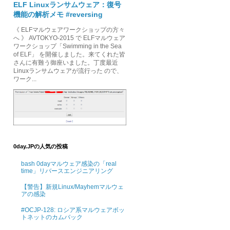
ELF Linuxランサムウェア：復号
機能の解析メモ #reversing
《 ELFマルウェアワークショップの方々
へ 》 AVTOKYO-2015 で ELFマルウェア
ワークショップ「Swimming in the Sea
of ELF」 を開催しました。来てくれた皆
さんに有難う御座いました。丁度最近
Linuxランサムウェアが流行った ので、
ワーク...
0day.JPの人気の投稿
bash 0dayマルウェア感染の「real
time」リバースエンジニアリング
【警告】新規Linux/Mayhemマルウェ
アの感染
#OCJP-128: ロシア系マルウェアボッ
トネットのカムバック