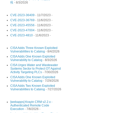
性
- 8/3/2026
CVE-2023-36409
- 11/7/2023
-
CVE-2023-36769
- 11/6/2023
-
CVE-2023-45556
- 11/6/2023
-
CVE-2023-47004
- 11/6/2023
-
CVE-2023-4810
- 11/6/2023
-
CISA Adds Three Known Exploited
Vulnerabilities to Catalog
- 8/4/2026
CISA Adds One Known Exploited
Vulnerability to Catalog
- 8/3/2026
CISA Urges Water and Wastewater
Systems Sector to Protect OT Against
Activity Targeting PLCs
- 7/30/2026
CISA Adds One Known Exploited
Vulnerability to Catalog
- 7/29/2026
CISA Adds Two Known Exploited
Vulnerabilities to Catalog
- 7/27/2026
[webapps] Krayin CRM v2.2.x -
Authenticated Remote Code
Execution
- 7/8/2026
-