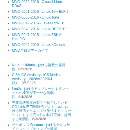
MMD-0052-2016 - Overall Linux
DDoS
MMD-0051-2016 - Linux/Tiny ELF-2
MMD-0050-2016 - Linux/Torte
MMD-0049-2016 - Java/DldrRCE
MMD-0048-2016 - Linux/DDOS.TF
MMD-0047-2015 - Linux/SSHV
HidePID
MMD-0045-2015 - Linux/KDefend
MMDブログアーカイブ
NetKids iMarkにおける複数の脆弱
性
- 8/5/2026
CISA ICS Advisory / ICS Medical
Advisory（2026年08月04
日）
- 8/5/2026
freo2におけるアップロードするファ
イルの検証が不十分な脆弱
性
- 8/4/2026
三菱電機製複数製品で使用している
CC-Link IE TSN通信プロトコルにお
ける通信チャネルで送受信するメッセ
ージに対する完全性の検証不備に起因
する脆弱性
- 8/3/2026
サイボウズ Garoonにおけるクロスサ
イトスクリプティングの脆弱